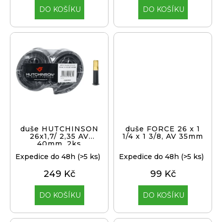
j
DO KOŠÍKU
DO KOŠÍKU
e
m
e
ODRÁŽEDLO
KELLYS
KIRU
12
RACE
PURPLE
4
390
duše HUTCHINSON
duše FORCE 26 x 1
26x1,7/ 2,35 AV
1/4 x 1 3/8, AV 35mm
Kč
40mm, 2ks
Původně:
4
Expedice do 48h
(>5 ks)
Expedice do 48h
(>5 ks)
990
Kč
249 Kč
99 Kč
DO KOŠÍKU
DO KOŠÍKU