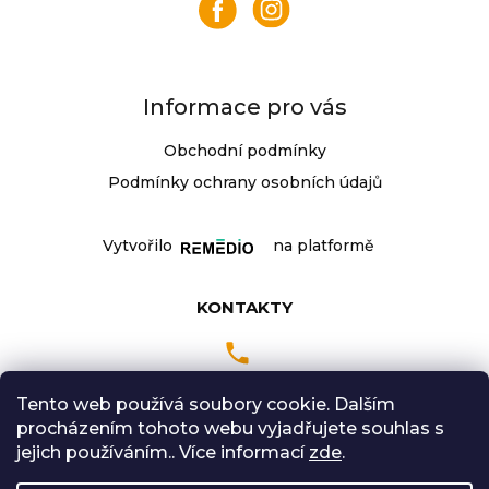
t
í
Informace pro vás
Obchodní podmínky
Podmínky ochrany osobních údajů
Vytvořilo
na platformě
KONTAKTY
Tento web používá soubory cookie. Dalším
Pondělí až Pátek
procházením tohoto webu vyjadřujete souhlas s
9:00 - 18:00 hodin
jejich používáním.. Více informací
zde
.
Sobota: 9:00-12:00