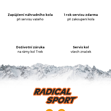
á
d
a
Zapůjčení náhradního kola
1 rok servisu zdarma
při servisu vašeho
při zakoupení kola
c
í
p
r
v
k
Doživotní záruka
Servis kol
na rámy kol Trek
všech značek
y
v
ý
p
i
s
u
Z
á
p
a