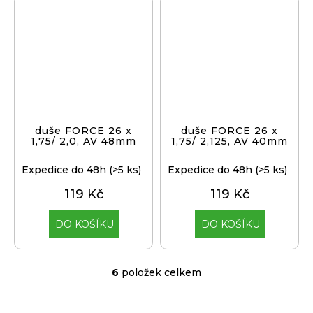
duše FORCE 26 x
duše FORCE 26 x
1,75/ 2,0, AV 48mm
1,75/ 2,125, AV 40mm
Expedice do 48h
(>5 ks)
Expedice do 48h
(>5 ks)
119 Kč
119 Kč
DO KOŠÍKU
DO KOŠÍKU
6
položek celkem
O
v
l