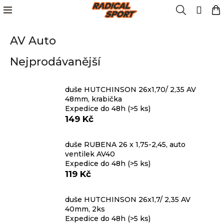
K
Přejít
Menu
Hledat
N
Přih
na
o
obsah
Zpět
Zpět
k
š
AV Auto
í
Kola
k
C
Nejprodávanější
o
Cyklistika
p
o
duše HUTCHINSON 26x1,70/ 2,35 AV
Lyžování
48mm, krabička
t
Expedice do 48h
(>5 ks)
ř
149 Kč
e
Snowboard
b
duše RUBENA 26 x 1,75-2,45, auto
u
ventilek AV40
Oblečení
j
Expedice do 48h
(>5 ks)
e
119 Kč
t
Obuv
e
duše HUTCHINSON 26x1,7/ 2,35 AV
n
40mm, 2ks
Značky
Expedice do 48h
(>5 ks)
a