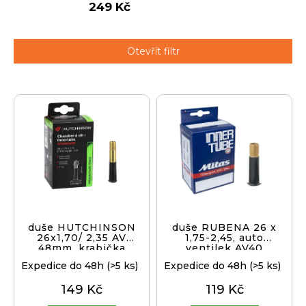
249 Kč
j
í
t
Přihlášení
Otevřít filtr
?
V
ý
p
HLEDAT
i
s
p
D
r
o
o
p
d
duše HUTCHINSON
duše RUBENA 26 x
o
26x1,70/ 2,35 AV
1,75-2,45, auto
u
48mm, krabička
ventilek AV40
r
k
u
Expedice do 48h
(>5 ks)
Expedice do 48h
(>5 ks)
t
č
149 Kč
119 Kč
ů
u