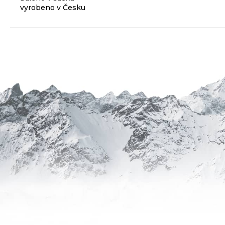
vyrobeno v Česku
3
099
Kč
ODRÁŽEDLO
KELLYS
KIRU
12
RACE
PURPLE
4
390
Kč
Původně:
4
990
Kč
BRZDA
KOTOUČOVÁ
PŘEDNÍ
KOMPLET
DEORE
M6220
100