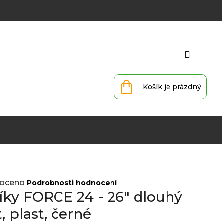
Přihlá
Nákupní
košík
oceno
Podrobnosti hodnocení
íky FORCE 24 - 26" dlouhý
, plast, černé