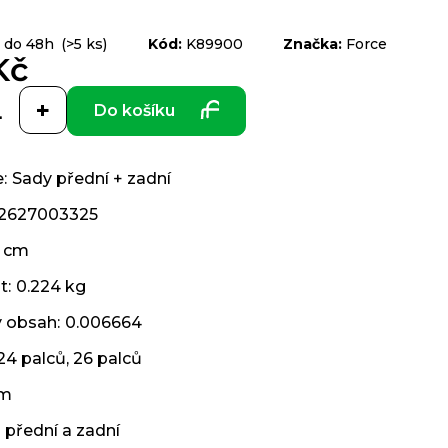
 do 48h
(>5 ks)
Kód:
K89900
Značka:
Force
Kč
Do košíku
e
:
Sady přední + zadní
2627003325
 cm
t
:
0.224 kg
ý obsah
:
0.006664
24 palců
,
26 palců
cm
přední a zadní