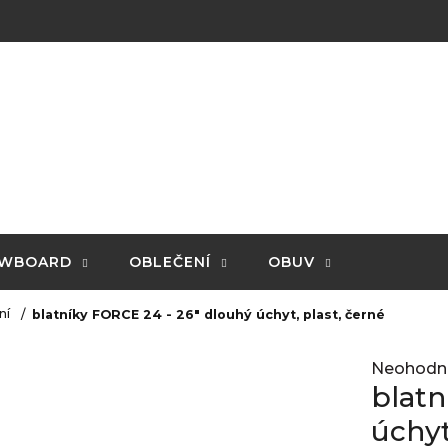
WBOARD
OBLEČENÍ
OBUV
ní
blatníky FORCE 24 - 26" dlouhý úchyt, plast, černé
Průměrné
Neohodn
hodnocení
blatn
produktu
je
úchyt
0,0