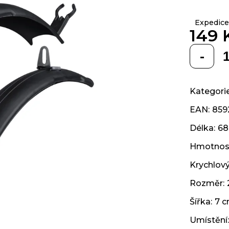
z 5
hvězdiček.
Expedice
149 
Měrná
cena:
Kategori
EAN
:
859
Délka
:
68
Hmotnos
Krychlov
Rozměr
:
Šířka
:
7 
Umístění
: