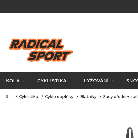
K
Přejít
na
o
obsah
Zpět
Zpět
š
do
do
í
C
obchodu
obchodu
k
o
p
o
t
ř
KOLA
CYKLISTIKA
LYŽOVÁNÍ
SNO
e
Domů
Cyklistika
Cyklo doplňky
Blatníky
Sady přední + zad
b
u
j
e
t