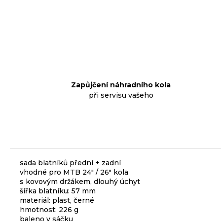
p
o
r
u
č
u
j
Zapůjčení náhradního kola
e
při servisu vašeho
m
e
KLIKY
MTB
sada blatníků přední + zadní
XT
vhodné pro MTB 24" / 26" kola
FCM8200
s kovovým držákem, dlouhý úchyt
12X1,
šířka blatníku: 57 mm
BEZ
materiál: plast, černé
PŘEVODNÍKU,
hmotnost: 226 g
165
baleno v sáčku
MM