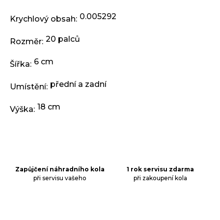
j
e
0.005292
Krychlový obsah
:
m
e
20 palců
Rozměr
:
6 cm
ODRÁŽEDLO
Šířka
:
KELLYS
KIRU
přední a zadní
Umístění
:
12
RACE
PURPLE
18 cm
Výška
:
4
390
Kč
Původně:
4
990
Kč
Zapůjčení náhradního kola
1 rok servisu zdarma
při servisu vašeho
při zakoupení kola