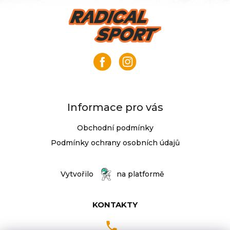
Z
á
p
a
t
í
Informace pro vás
Obchodní podmínky
Podmínky ochrany osobních údajů
Vytvořilo
na platformě
KONTAKTY