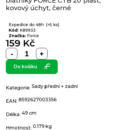
blatníky FORCE CTB 20"plast,
produktu
j
kovový úchyt, černé
je
í
0,0
t
Přihlášení
z 5
Expedice do 48h
(>5 ks)
?
hvězdiček.
Kód:
K89933
Značka:
Force
159 Kč
Měrná
HLEDAT
cena:
Do košíku
D
o
Sady přední + zadní
Kategorie
:
p
o
8592627003356
EAN
:
r
u
49 cm
Délka
:
č
u
0.179 kg
Hmotnost
: