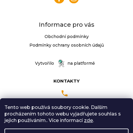
í
Informace pro vás
Obchodní podmínky
Podmínky ochrany osobních údajů
Vytvořilo
na platformě
KONTAKTY
Tento web používá soubory cookie. Dalším
Pondělí až Pátek
procházením tohoto webu vyjadřujete souhlas s
9:00 - 18:00 hodin
jejich používáním.. Více informací
zde
.
Sobota: 9:00-12:00