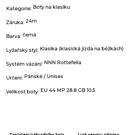
j
Boty na klasiku
e
Kategorie
:
m
e
24m
Záruka
:
černá
Barva
:
KLIKY
MTB
Klasika (klasická jízda na běžkách)
XT
Lyžařský styl
:
FCM8200
12X1,
NNN Rottefella
Systém vázání
:
BEZ
PŘEVODNÍKU,
165
Pánské / Unisex
Určení
:
MM
3
EU 44 MP 28.8 GB 10.5
Velikost boty
:
099
Kč
Zapůjčení náhradního kola
1 rok servisu zdarma