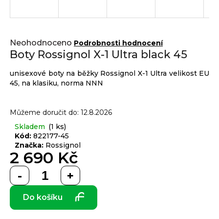
j
í
t
Přihlášení
Průměrné
?
Neohodnoceno
Podrobnosti hodnocení
hodnocení
Boty Rossignol X-1 Ultra black 45
produktu
je
unisexové boty na běžky Rossignol X-1 Ultra velikost EU
0,0
45, na klasiku, norma NNN
z 5
HLEDAT
hvězdiček.
Můžeme doručit do:
12.8.2026
Skladem
(1 ks)
D
Kód:
822177-45
o
Značka:
Rossignol
2 690 Kč
p
o
Měrná
r
cena:
u
Do košíku
č
u