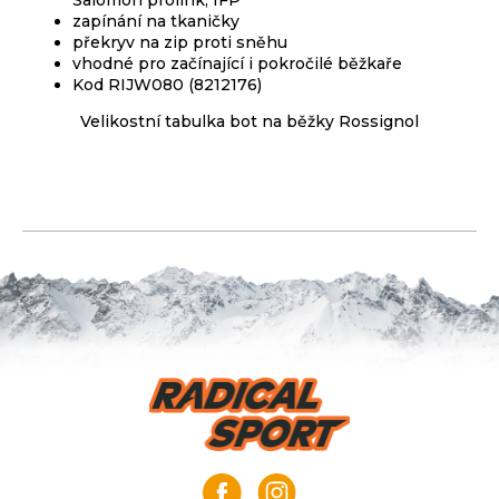
Salomon prolink, IFP
zapínání na tkaničky
překryv na zip proti sněhu
vhodné pro začínající i pokročilé běžkaře
Kod RIJW080 (8212176)
Velikostní tabulka bot na běžky Rossignol
Z
á
p
a
t