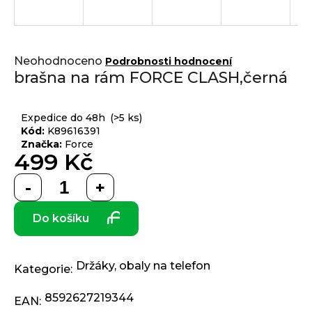
j
í
t
Přihlášení
Průměrné
?
Neohodnoceno
Podrobnosti hodnocení
hodnocení
brašna na rám FORCE CLASH,černá
produktu
je
0,0
Expedice do 48h
(>5 ks)
z 5
Kód:
K89616391
HLEDAT
hvězdiček.
Značka:
Force
499 Kč
Měrná
D
cena:
o
Do košíku
p
o
r
Držáky, obaly na telefon
u
Kategorie
:
č
8592627219344
u
EAN
: