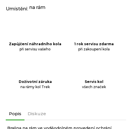
j
e
na rám
Umístění
:
m
e
ODRÁŽEDLO
KELLYS
Zapůjčení náhradního kola
1 rok servisu zdarma
KIRU
při servisu vašeho
při zakoupení kola
12
RACE
PURPLE
4
390
Kč
Doživotní záruka
Servis kol
Původně:
na rámy kol Trek
všech značek
4
990
Kč
Popis
Diskuze
Brašna na rám ve voděodolném provedení ochrání