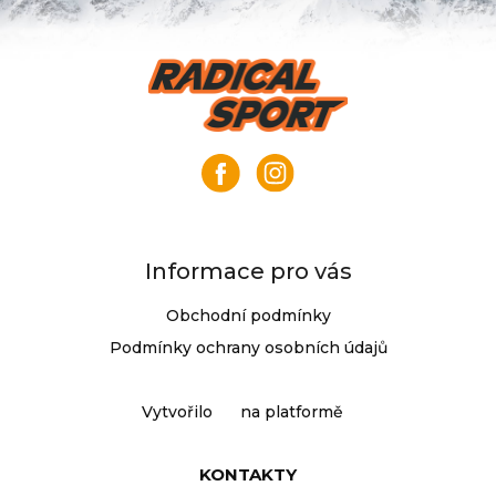
Z
á
p
a
t
í
Informace pro vás
Obchodní podmínky
Podmínky ochrany osobních údajů
Vytvořilo
na platformě
KONTAKTY