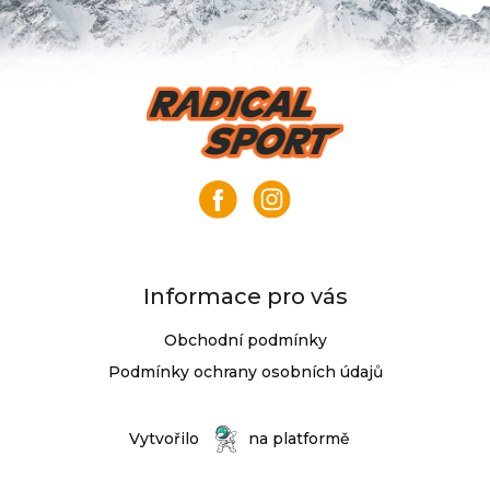
Z
á
p
a
t
í
Informace pro vás
Obchodní podmínky
Podmínky ochrany osobních údajů
Vytvořilo
na platformě