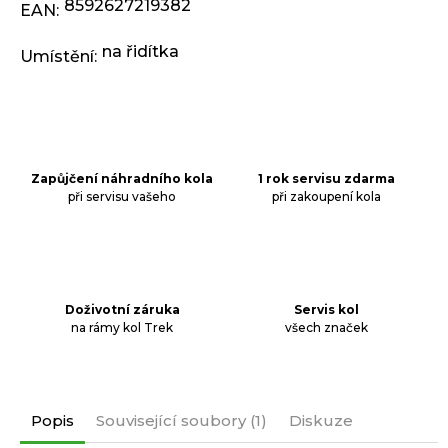
j
8592627219382
EAN
:
e
m
na řidítka
Umístění
:
e
ODRÁŽEDLO
KELLYS
KIRU
Zapůjčení náhradního kola
1 rok servisu zdarma
12
RACE
při servisu vašeho
při zakoupení kola
PURPLE
4
390
Kč
Původně:
4
Doživotní záruka
Servis kol
990
na rámy kol Trek
všech značek
Kč
Popis
Související soubory (1)
Diskuze