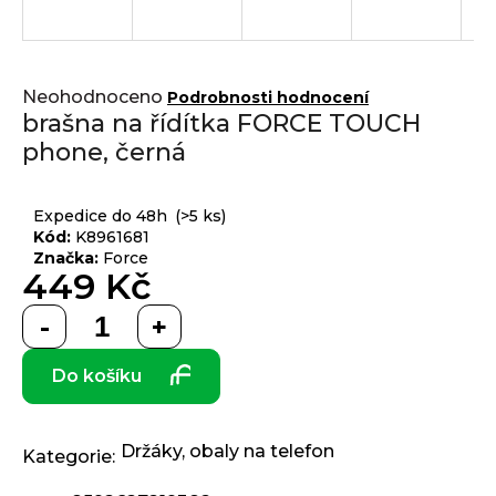
j
í
t
Přihlášení
Průměrné
?
Neohodnoceno
Podrobnosti hodnocení
hodnocení
brašna na řídítka FORCE TOUCH
produktu
phone, černá
je
0,0
z 5
HLEDAT
Expedice do 48h
(>5 ks)
hvězdiček.
Kód:
K8961681
Značka:
Force
449 Kč
D
Měrná
o
cena:
p
Do košíku
o
r
u
č
Držáky, obaly na telefon
Kategorie
:
u