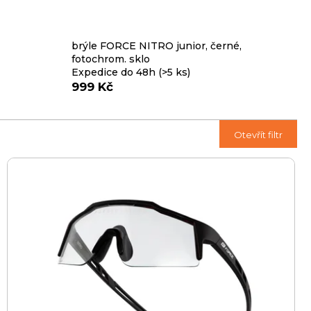
brýle FORCE NITRO junior, černé,
fotochrom. sklo
Expedice do 48h
(>5 ks)
999 Kč
Ř
Otevřít filtr
a
z
e
n
í
p
r
o