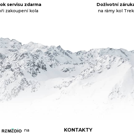
d
rok servisu zdarma
Doživotní záruk
a
při zakoupení kola
na rámy kol Trek
c
í
p
r
v
k
y
v
ý
p
i
s
u
KONTAKTY
na