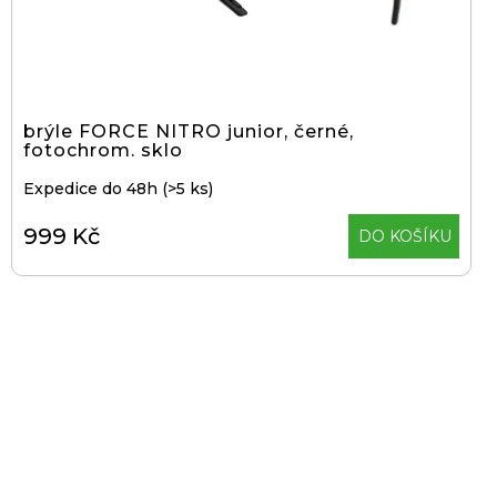
d
u
k
t
brýle FORCE NITRO junior, černé,
ů
fotochrom. sklo
Expedice do 48h
(>5 ks)
999 Kč
DO KOŠÍKU