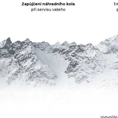
Zapůjčení náhradního kola
1 
CM
při servisu vašeho
3
499
Kč
Z
Vytvořilo