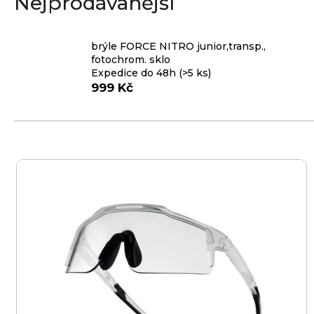
Nejprodávanější
e
n
brýle FORCE NITRO junior,transp.,
a
fotochrom. sklo
Expedice do 48h
(>5 ks)
j
999 Kč
í
t
?
V
ý
p
i
HLEDAT
s
p
r
D
o
o