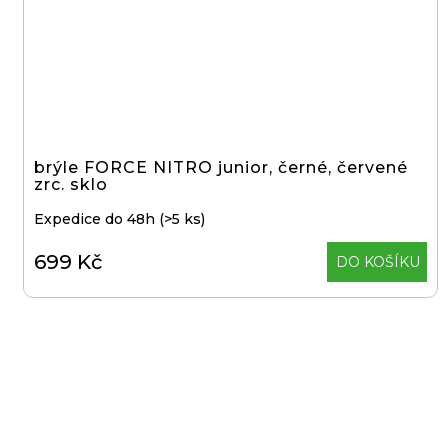
3
099
Kč
ODRÁŽEDLO
KELLYS
KIRU
12
RACE
brýle FORCE NITRO junior, černé, červené
PURPLE
zrc. sklo
4
Expedice do 48h
(>5 ks)
390
Kč
Původně:
699 Kč
DO KOŠÍKU
4
990
Kč
BRZDA
KOTOUČOVÁ
PŘEDNÍ
KOMPLET
DEORE
M6220
100