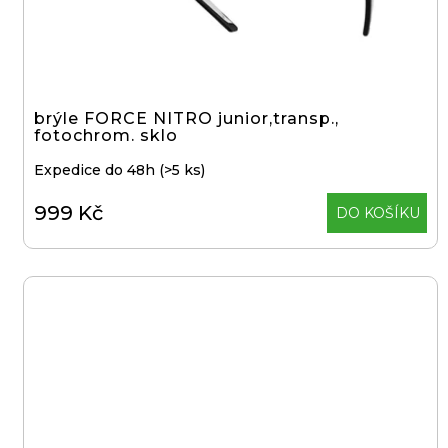
p
d
o
u
r
k
u
t
č
brýle FORCE NITRO junior,transp.,
ů
fotochrom. sklo
u
j
Expedice do 48h
(>5 ks)
e
999 Kč
DO KOŠÍKU
m
e
KLIKY
MTB
XT
FCM8200
12X1,
BEZ
PŘEVODNÍKU,
165
MM