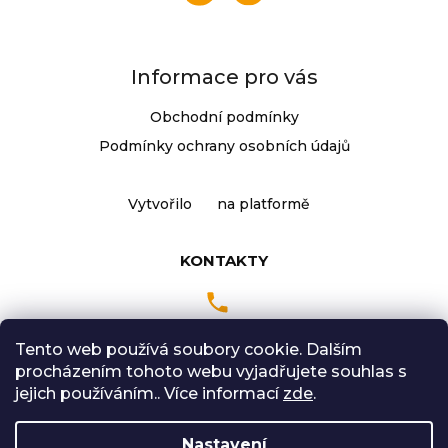
í
Informace pro vás
Obchodní podmínky
Podmínky ochrany osobních údajů
Vytvořilo
na platformě
KONTAKTY
Tento web používá soubory cookie. Dalším
Pondělí až Pátek
procházením tohoto webu vyjadřujete souhlas s
9:00 - 18:00 hodin
jejich používáním.. Více informací
zde
.
Sobota: 9:00-12:00
Nastavení