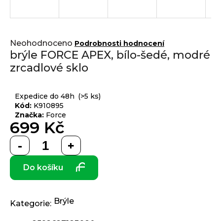
j
í
t
Přihlášení
Průměrné
?
Neohodnoceno
Podrobnosti hodnocení
hodnocení
brýle FORCE APEX, bílo-šedé, modré
produktu
zrcadlové sklo
je
0,0
z 5
HLEDAT
Expedice do 48h
(>5 ks)
hvězdiček.
Kód:
K910895
Značka:
Force
699 Kč
D
Měrná
o
cena:
p
Do košíku
o
r
u
č
Brýle
Kategorie
:
u