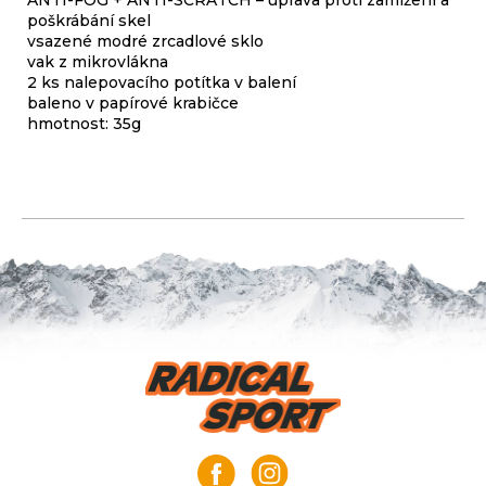
ANTI-FOG + ANTI-SCRATCH – úprava proti zamlžení a
poškrábání skel
vsazené modré zrcadlové sklo
vak z mikrovlákna
2 ks nalepovacího potítka v balení
baleno v papírové krabičce
hmotnost: 35g
Z
á
p
a
t