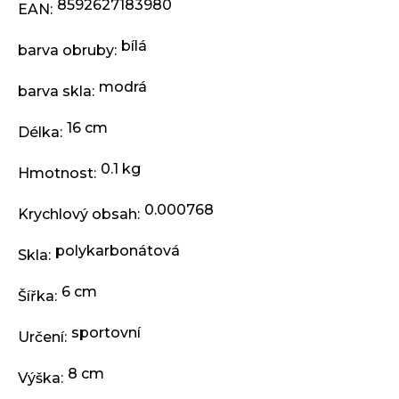
j
8592627183980
EAN
:
e
m
bílá
barva obruby
:
e
modrá
barva skla
:
KLIKY
16 cm
MTB
Délka
:
XT
FCM8200
0.1 kg
Hmotnost
:
12X1,
BEZ
PŘEVODNÍKU,
0.000768
Krychlový obsah
:
165
MM
polykarbonátová
Skla
:
3
099
Kč
6 cm
Šířka
:
sportovní
Určení
:
8 cm
Výška
: