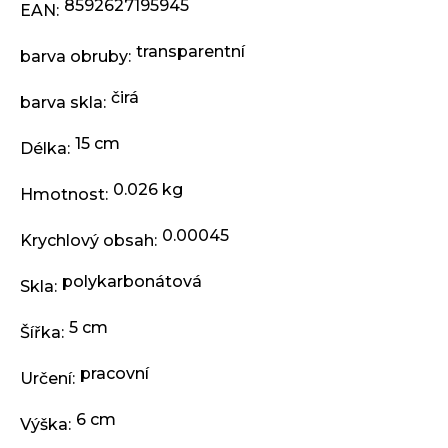
j
8592627195945
EAN
:
e
m
transparentní
barva obruby
:
e
čirá
barva skla
:
ODRÁŽEDLO
15 cm
KELLYS
Délka
:
KIRU
12
0.026 kg
Hmotnost
:
RACE
PURPLE
0.00045
Krychlový obsah
:
4
390
Kč
polykarbonátová
Skla
:
Původně:
4
990
5 cm
Šířka
:
Kč
pracovní
Určení
:
6 cm
Výška
: