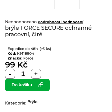
j
í
t
Přihlášení
Průměrné
?
Neohodnoceno
Podrobnosti hodnocení
hodnocení
brýle FORCE SECURE ochranné
produktu
pracovní, čiré
je
0,0
z 5
HLEDAT
Expedice do 48h
(>5 ks)
hvězdiček.
Kód:
K9118904
Značka:
Force
99 Kč
D
Měrná
o
cena:
p
Do košíku
o
r
u
č
Brýle
Kategorie
:
u