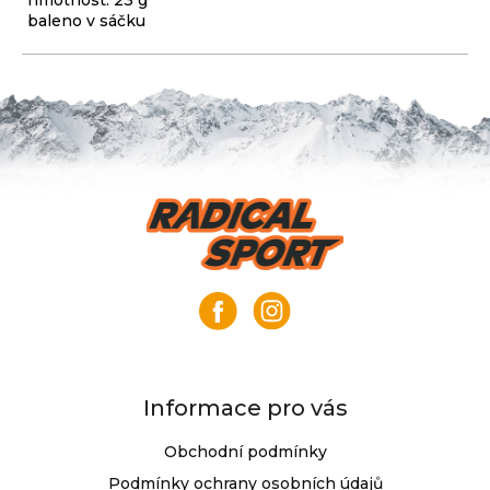
hmotnost: 23 g
baleno v sáčku
Z
á
p
a
t
í
Informace pro vás
Obchodní podmínky
Podmínky ochrany osobních údajů