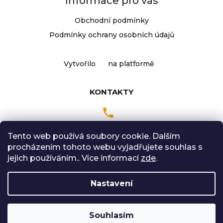
Informace pro vás
Obchodní podmínky
Podmínky ochrany osobních údajů
Vytvořilo
na platformě
KONTAKTY
Tento web používá soubory cookie. Dalším
Pondělí až Pátek
procházením tohoto webu vyjadřujete souhlas s
9:00 - 18:00 hodin
jejich používáním.. Více informací
zde
.
Sobota: 9:00-12:00
Nastavení
Vytvořil Shoptet
Souhlasím
Copyright 2026
Radical Sport
. Všechna práva