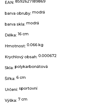
j
8592627189869
EAN
:
e
m
modrá
barva obruby
:
e
modrá
barva skla
:
KLIKY
16 cm
MTB
Délka
:
XT
FCM8200
0.066 kg
Hmotnost
:
12X1,
BEZ
PŘEVODNÍKU,
0.000672
Krychlový obsah
:
165
MM
polykarbonátová
Skla
:
3
099
Kč
6 cm
Šířka
:
sportovní
Určení
:
7 cm
Výška
: