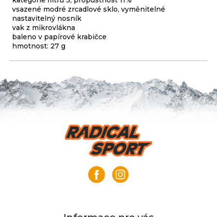
kategorie filtru 3, propustnost 11%
vsazené modré zrcadlové sklo, vyměnitelné
nastavitelný nosník
vak z mikrovlákna
baleno v papírové krabičce
hmotnost: 27 g
Z
á
p
a
t
í