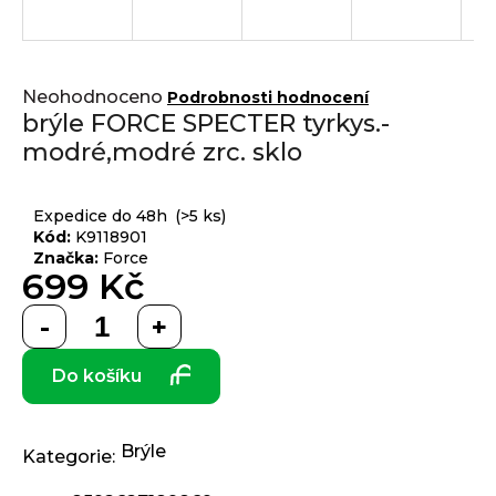
j
í
t
Přihlášení
Průměrné
?
Neohodnoceno
Podrobnosti hodnocení
hodnocení
brýle FORCE SPECTER tyrkys.-
produktu
modré,modré zrc. sklo
je
0,0
z 5
HLEDAT
Expedice do 48h
(>5 ks)
hvězdiček.
Kód:
K9118901
Značka:
Force
699 Kč
D
Měrná
o
cena:
p
Do košíku
o
r
u
č
Brýle
Kategorie
:
u