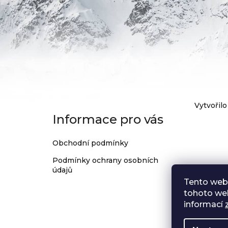
199
Kč
Z
Vytvořilo
Informace pro vás
á
p
Obchodní podmínky
a
Podmínky ochrany osobních
t
údajů
í
Tento web
tohoto web
informací