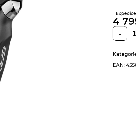
z 5
hvězdiček.
Expedice
4 79
Měrná
cena:
Kategori
EAN
:
455