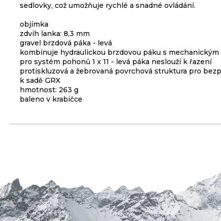
sedlovky, což umožňuje rychlé a snadné ovládání.
3
099
objímka
Kč
zdvih lanka: 8,3 mm
gravel brzdová páka - levá
ODRÁŽEDLO
kombinuje hydraulickou brzdovou páku s mechanickým o
KELLYS
pro systém pohonů 1 x 11 - levá páka neslouží k řazení
KIRU
protiskluzová a žebrovaná povrchová struktura pro be
12
k sadě GRX
RACE
PURPLE
hmotnost: 263 g
baleno v krabičce
4
390
Kč
Původně:
4
990
Kč
PLÁŠŤ
EXTEND
27,5
X
2,35
ČERNÝ