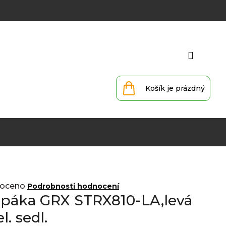
Přihlá
Nákupní
košík
oceno
Podrobnosti hodnocení
 páka GRX STRX810-LA,levá
l. sedl.