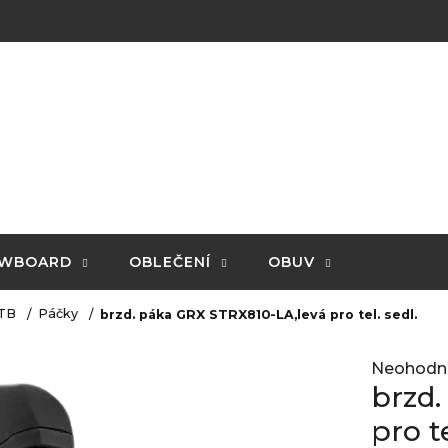
WBOARD
OBLEČENÍ
OBUV
TB
Páčky
brzd. páka GRX STRX810-LA,levá pro tel. sedl.
Průměrné
Neohodn
hodnocení
brzd.
produktu
je
pro te
0,0