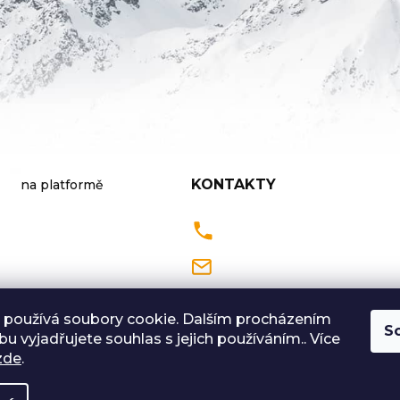
KONTAKTY
na platformě
Pondělí až Pátek
9:00 - 18:00 hodin
 používá soubory cookie. Dalším procházením
S
u vyjadřujete souhlas s jejich používáním.. Více
Sobota: 9:00-12:00
zde
.