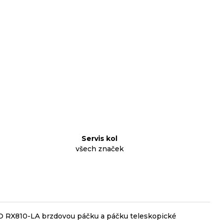
Servis kol
všech značek
ANO RX810-LA brzdovou páčku a páčku teleskopické