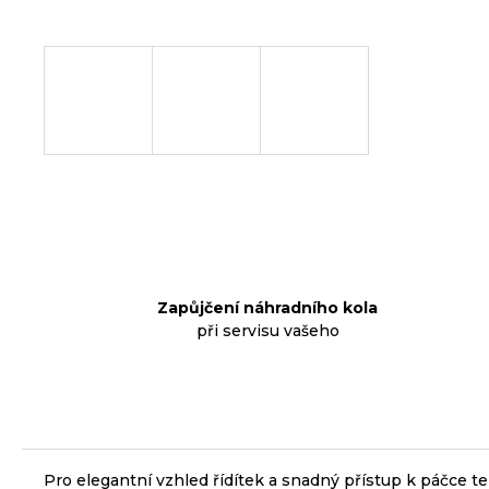
p
o
r
u
č
u
j
e
m
e
Zapůjčení náhradního kola
při servisu vašeho
KLIKY
MTB
XT
FCM8200
12X1,
BEZ
PŘEVODNÍKU,
165
Pro elegantní vzhled řídítek a snadný přístup k páčce 
MM