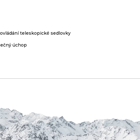
vládání teleskopické sedlovky
zpečný úchop