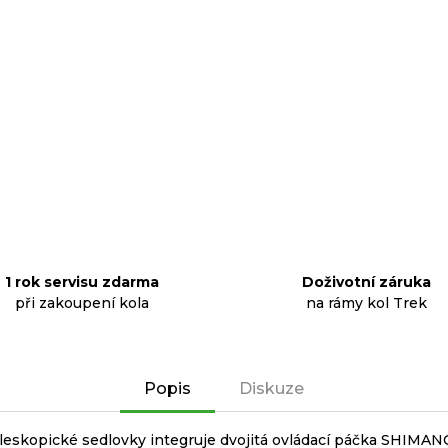
1 rok servisu zdarma
Doživotní záruka
při zakoupení kola
na rámy kol Trek
Popis
Diskuze
teleskopické sedlovky integruje dvojitá ovládací páčka SHIM