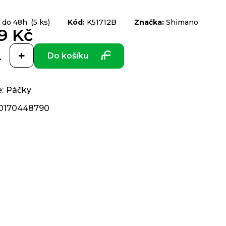
 do 48h
(5 ks)
Kód:
K51712B
Značka:
Shimano
9 Kč
Do košíku
e
:
Páčky
0170448790