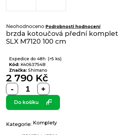
j
í
t
Přihlášení
Průměrné
?
Neohodnoceno
Podrobnosti hodnocení
hodnocení
brzda kotoučová přední komplet
produktu
SLX M7120 100 cm
je
0,0
z 5
HLEDAT
Expedice do 48h
(>5 ks)
hvězdiček.
Kód:
K4063754B
Značka:
Shimano
2 790 Kč
D
Měrná
o
cena:
p
Do košíku
o
r
u
č
Komplety
Kategorie
:
u