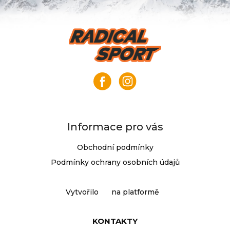
Z
á
p
a
t
í
Informace pro vás
Obchodní podmínky
Podmínky ochrany osobních údajů
Vytvořilo
na platformě
KONTAKTY