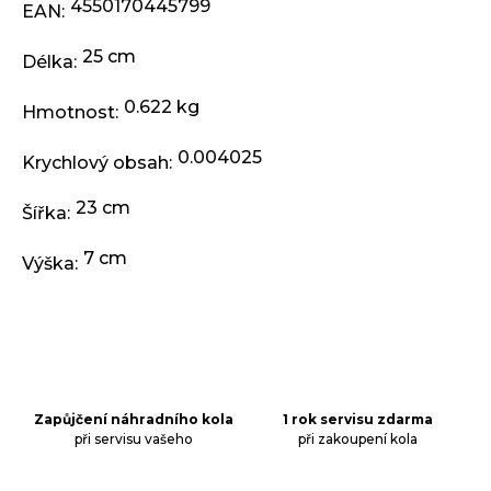
j
4550170445799
EAN
:
e
m
25 cm
Délka
:
e
0.622 kg
Hmotnost
:
RUKOJETI
0.004025
KLS
Krychlový obsah
:
KIDDO
II,
23 cm
Šířka
:
PINK
97,90
7 cm
Výška
:
Kč
Zapůjčení náhradního kola
1 rok servisu zdarma
při servisu vašeho
při zakoupení kola