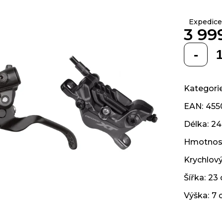
z 5
hvězdiček.
Expedice
3 99
Měrná
cena:
Kategori
EAN
:
455
Délka
:
24
Hmotnos
Krychlov
Šířka
:
23
Výška
:
7 