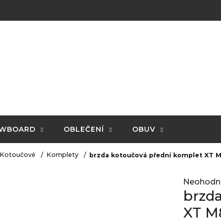
WBOARD
OBLEČENÍ
OBUV
Kotoučové
Komplety
brzda kotoučová přední komplet XT M
Průměrné
Neohodn
hodnocení
brzd
produktu
je
XT M8
0,0