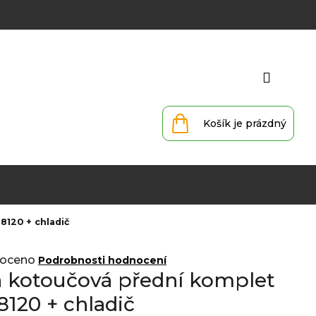
Přihlá
Nákupní
košík
8120 + chladič
oceno
Podrobnosti hodnocení
a kotoučová přední komplet
120 + chladič