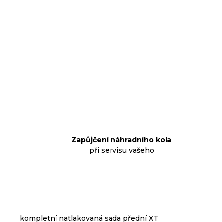
p
o
r
u
č
u
j
e
m
e
Zapůjčení náhradního kola
při servisu vašeho
KLIKY
MTB
XT
FCM8200
12X1,
BEZ
PŘEVODNÍKU,
165
kompletní natlakovaná sada přední XT
MM