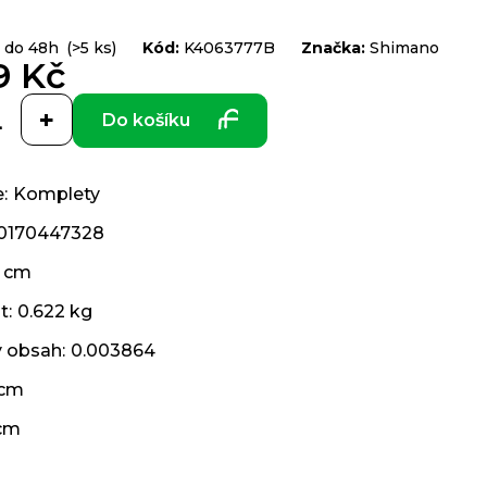
 do 48h
(>5 ks)
Kód:
K4063777B
Značka:
Shimano
9 Kč
Do košíku
e
:
Komplety
0170447328
 cm
t
:
0.622 kg
ý obsah
:
0.003864
 cm
cm