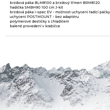
brzdová páka BLM8100 a brzdový třmen BRM8120
3
hadička SMBH90 100 cm J-kit
099
brzdová páka I-spec EV - možnost uchycení řadící páčky
Kč
uchycení POSTMOUNT - bez adaptéru
polymerové destičky s chladičem
ODRÁŽEDLO
balené provedení v krabičce
KELLYS
KIRU
12
RACE
PURPLE
4
390
Kč
Původně:
4
990
Kč
PŘEVODNÍK
NA
KLIKY
MTB
DEORE
FCM6200
12K