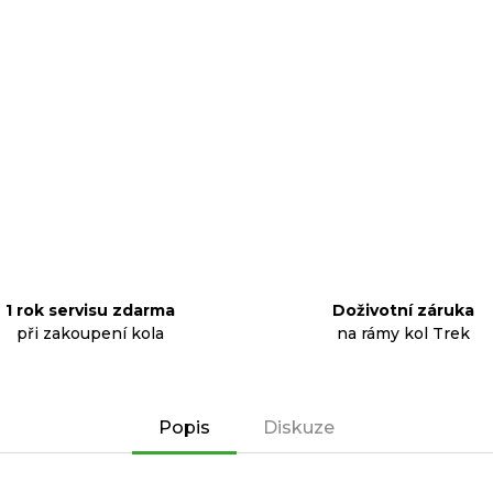
1 rok servisu zdarma
Doživotní záruka
při zakoupení kola
na rámy kol Trek
Popis
Diskuze