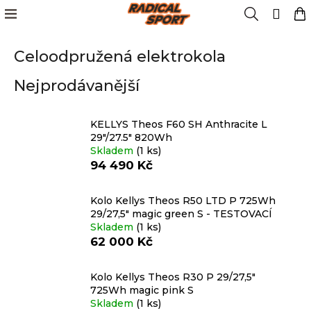
K
Přejít
Menu
Hledat
N
Přih
na
o
obsah
Zpět
Zpět
k
š
Celoodpružená elektrokola
í
Kola
k
C
Nejprodávanější
o
Cyklistika
p
o
KELLYS Theos F60 SH Anthracite L
Lyžování
29"/27.5" 820Wh
t
Skladem
(1 ks)
ř
94 490 Kč
e
Snowboard
b
Kolo Kellys Theos R50 LTD P 725Wh
u
29/27,5" magic green S - TESTOVACÍ
Oblečení
j
Skladem
(1 ks)
e
62 000 Kč
t
Obuv
e
Kolo Kellys Theos R30 P 29/27,5"
n
725Wh magic pink S
Značky
Skladem
(1 ks)
a