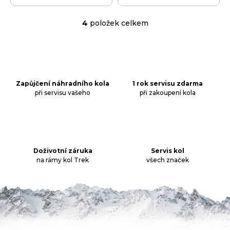
4
položek celkem
O
v
l
á
d
a
Zapůjčení náhradního kola
1 rok servisu zdarma
při servisu vašeho
při zakoupení kola
c
í
p
r
v
k
Doživotní záruka
Servis kol
na rámy kol Trek
všech značek
y
v
ý
p
i
s