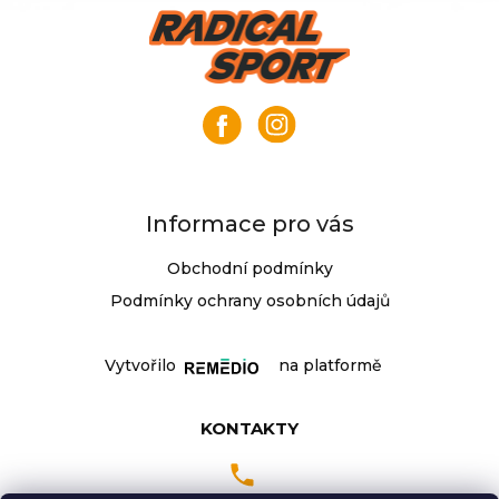
u
Z
á
p
a
t
í
Informace pro vás
Obchodní podmínky
Podmínky ochrany osobních údajů
Vytvořilo
na platformě
KONTAKTY