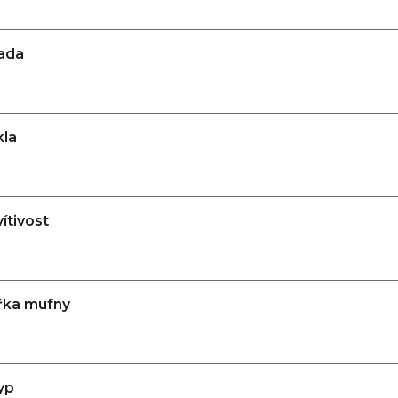
ada
kla
ítivost
ířka mufny
yp