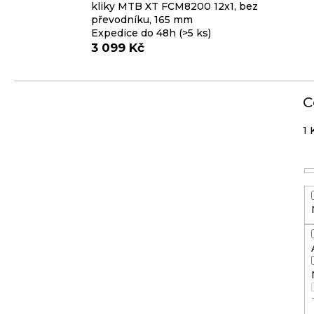
p
kliky MTB XT FCM8200 12x1, bez
převodníku, 165 mm
o
Expedice do 48h
(>5 ks)
r
3 099 Kč
u
č
u
C
j
1
e
m
e
KLIKY
MTB
XT
FCM8200
12X1,
BEZ
PŘEVODNÍKU,
165
MM