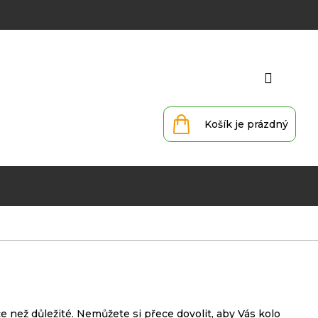
Přihlá
Nákupní
košík
ce než důležité. Nemůžete si přece dovolit, aby Vás kolo