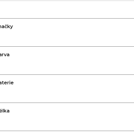
načky
arva
aterie
élka