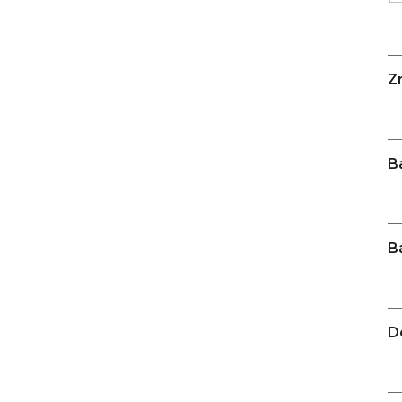
3
099
Kč
Z
ODRÁŽEDLO
KELLYS
KIRU
12
RACE
PURPLE
B
4
390
Kč
Původně:
4
B
990
Kč
PLÁŠŤ
EXTEND
D
27,5
X
2,35
ČERNÝ