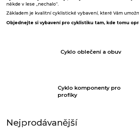
někde v lese „nechalo“.
e
Základem je kvalitní cyklistické vybavení, které Vám umožní
n
Objednejte si vybavení pro cyklistiku tam, kde tomu op
a
j
í
Cyklo oblečení a obuv
t
?
Cyklo komponenty pro
profíky
HLEDAT
Nejprodávanější
D
o