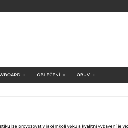
WBOARD
OBLEČENÍ
OBUV
stiku lze provozovat v jakémkoli věku a kvalitní vybavení je ví