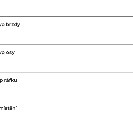
yp brzdy
yp osy
yp ráfku
místění