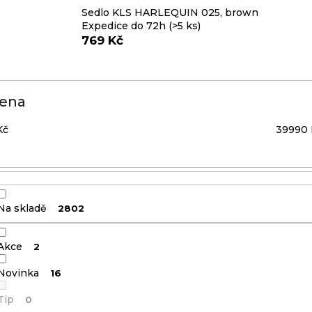
Sedlo KLS HARLEQUIN 025, brown
Expedice do 72h
(>5 ks)
769 Kč
ena
Kč
39990
Na skladě
2802
Akce
2
Novinka
16
Tip
0