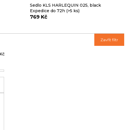
Sedlo KLS HARLEQUIN 025, black
Expedice do 72h
(>5 ks)
769 Kč
Ř
Zavřít filtr
a
z
Kč
e
n
í
p
r
o
d
u