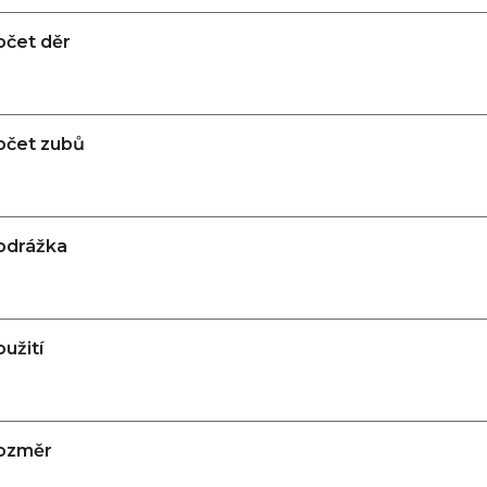
očet děr
očet zubů
odrážka
užití
ozměr