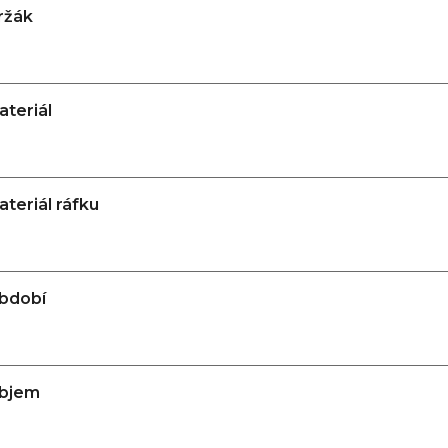
ržák
ateriál
ateriál ráfku
bdobí
bjem