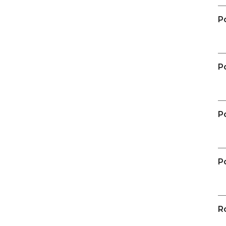
P
P
P
Po
R