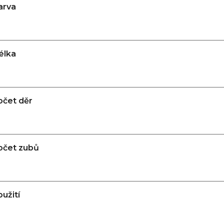
arva
élka
očet děr
očet zubů
užití