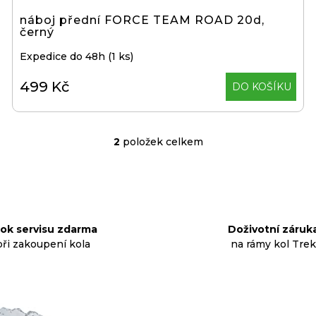
náboj přední FORCE TEAM ROAD 20d,
černý
Expedice do 48h
(1 ks)
499 Kč
DO KOŠÍKU
2
položek celkem
O
v
l
á
d
rok servisu zdarma
Doživotní záruk
a
při zakoupení kola
na rámy kol Trek
c
í
p
r