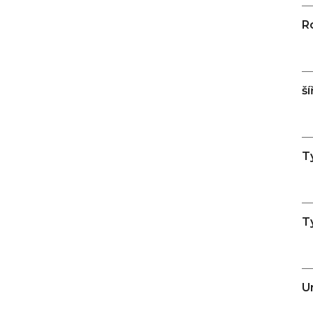
R
š
T
T
U