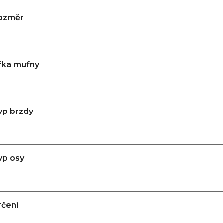
ozměr
ířka mufny
yp brzdy
yp osy
rčení