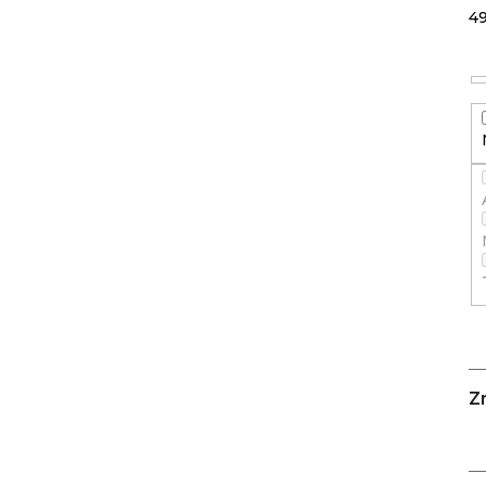
KLIKY
4
MTB
XT
FCM8200
12X1,
BEZ
PŘEVODNÍKU,
165
MM
3
099
Kč
ODRÁŽEDLO
KELLYS
KIRU
12
RACE
PURPLE
4
Z
390
Kč
Původně:
4
990