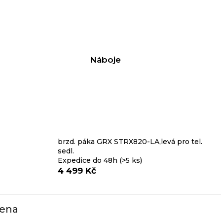
Náboje
brzd. páka GRX STRX820-LA,levá pro tel.
sedl.
Expedice do 48h
(>5 ks)
4 499 Kč
ena