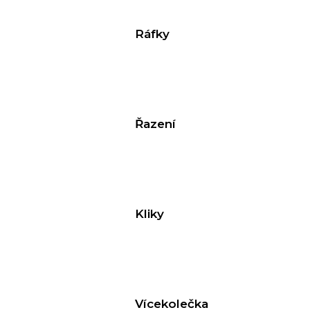
e
Ráfky
n
a
j
í
t
Řazení
?
Kliky
HLEDAT
D
o
Vícekolečka