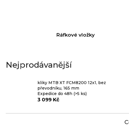
p
o
r
u
č
Ráfkové vložky
u
j
e
m
Nejprodávanější
e
kliky MTB XT FCM8200 12x1, bez
převodníku, 165 mm
RUKOJETI
Expedice do 48h
(>5 ks)
KLS
KIDDO
3 099 Kč
II,
PINK
97,90
C
Kč