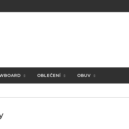
WBOARD
OBLEČENÍ
OBUV
y