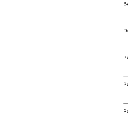
Kč
B
D
P
P
Po