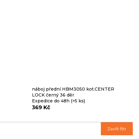
náboj přední HBM3050 kot.CENTER
LOCK černý 36 děr
Expedice do 48h
(>5 ks)
369 Kč
Ř
Zavřít filtr
a