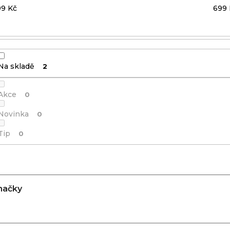
99
Kč
699
Na skladě
2
Akce
0
Novinka
0
Tip
0
načky