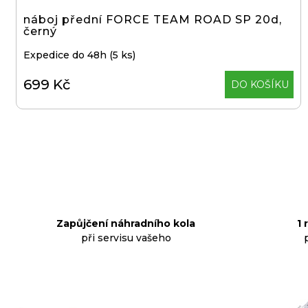
t
náboj přední FORCE TEAM ROAD SP 20d,
ů
černý
Expedice do 48h
(5 ks)
699 Kč
DO KOŠÍKU
Zapůjčení náhradního kola
1 
při servisu vašeho