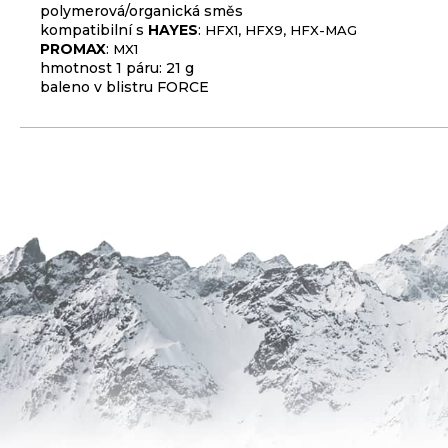
polymerová/organická směs
3
kompatibilní s
HAYES
:
HFX1, HFX9, HFX-MAG
099
PROMAX
:
MX1
Kč
hmotnost 1 páru: 21 g
baleno v blistru FORCE
ODRÁŽEDLO
KELLYS
KIRU
12
RACE
PURPLE
4
390
Kč
Původně:
4
990
Kč
PŘEVODNÍK
NA
KLIKY
MTB
DEORE
FCM6200
12K