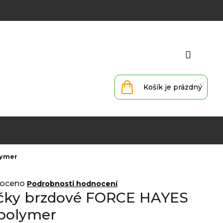
Přihlá
Nákupní
košík
lymer
oceno
Podrobnosti hodnocení
ičky brzdové FORCE HAYES
polymer