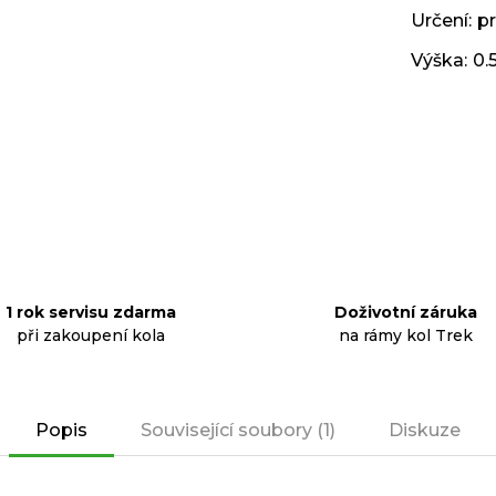
Určení
:
p
Výška
:
0.
1 rok servisu zdarma
Doživotní záruka
při zakoupení kola
na rámy kol Trek
Popis
Související soubory (1)
Diskuze