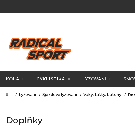
K
Přejít
na
o
obsah
Zpět
Zpět
š
do
do
í
C
obchodu
obchodu
k
o
p
o
t
ř
KOLA
CYKLISTIKA
LYŽOVÁNÍ
SNO
e
Domů
Lyžování
Sjezdové lyžování
Vaky, tašky, batohy
Do
b
u
j
Doplňky
e
t