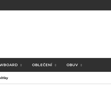
WBOARD
OBLEČENÍ
OBUV
plňky