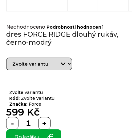
j
í
t
Přihlášení
Průměrné
?
Neohodnoceno
Podrobnosti hodnocení
hodnocení
dres FORCE RIDGE dlouhý rukáv,
produktu
černo-modrý
je
0,0
z 5
HLEDAT
hvězdiček.
D
o
Zvolte variantu
p
Kód:
Zvolte variantu
Značka:
Force
o
599 Kč
r
u
Měrná
č
cena:
u
Do košíku