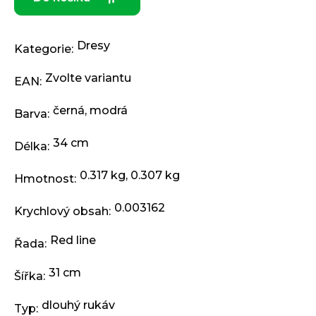
j
e
m
Dresy
e
Kategorie
:
Zvolte variantu
EAN
:
KLIKY
MTB
černá
,
modrá
Barva
:
XT
FCM8200
12X1,
34 cm
Délka
:
BEZ
PŘEVODNÍKU,
0.317 kg, 0.307 kg
165
Hmotnost
:
MM
3
0.003162
Krychlový obsah
:
099
Kč
Red line
Řada
:
31 cm
Šířka
:
dlouhý rukáv
Typ
: