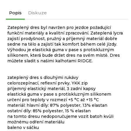
Popis
Diskuze
Zateplený dres byl navržen pro jezdce požadující
funkční materiály a kvalitní zpracování. Zateplená lycra
zajistí prodyšnost, pružný a příjemný materiál dobře
sedne na tělo a zajistí tak komfort během celé jízdy.
Výhodou je elastická guma v pase s protiskluzným
silikonem, která bude držet dres na svém místě. Dres
můžete sladit s našimi kalhotami RIDGE.
zateplený dres s dlouhými rukávy
celorozepínací, reflexní prvky, YKK zip
příjemný elastický materiál, 3 zadní kapsy
elastická guma v pase s protiskluzným silikonem
určení pro teploty v rozmezí +5 °C až +15 °C
materiál: hlavní díly: 87% polyester, 13% elastan
ostatní díly: 85% polyester, 15 % elastan
na tomto dresu nedoporučujeme vozit batoh kvůli
možnému odření materiálu
baleno v sáčku