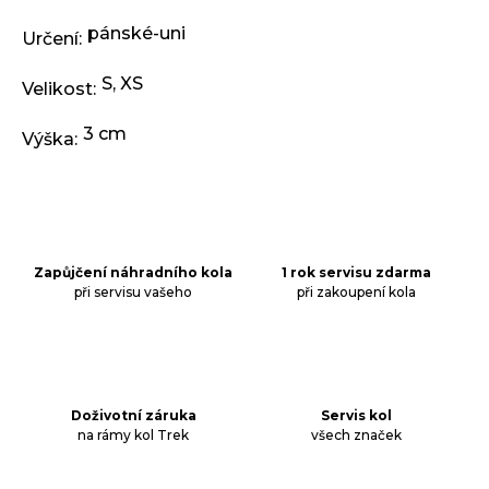
pánské-uni
Určení
:
S
,
XS
Velikost
:
3 cm
Výška
:
Zapůjčení náhradního kola
1 rok servisu zdarma
při servisu vašeho
při zakoupení kola
Doživotní záruka
Servis kol
na rámy kol Trek
všech značek