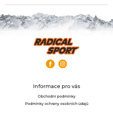
Z
á
p
a
t
í
Informace pro vás
Obchodní podmínky
Podmínky ochrany osobních údajů