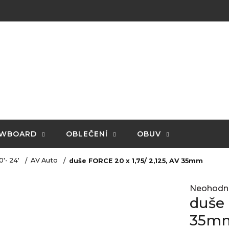
WBOARD
OBLEČENÍ
OBUV
0'- 24'
AV Auto
duše FORCE 20 x 1,75/ 2,125, AV 35mm
Průměrné
Neohodn
hodnocení
duše 
produktu
je
35m
0,0