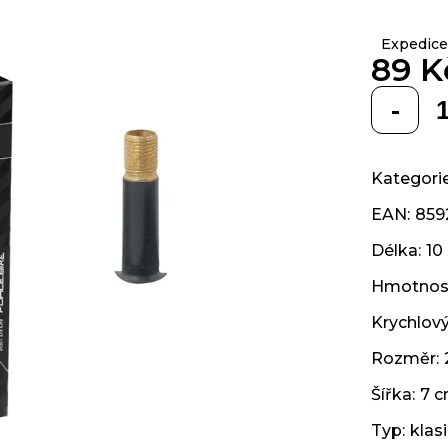
z 5
hvězdiček.
Expedice
89 K
Měrná
cena:
Kategori
EAN
:
859
Délka
:
10
Hmotnos
Krychlov
Rozměr
:
Šířka
:
7 
Typ
:
klas