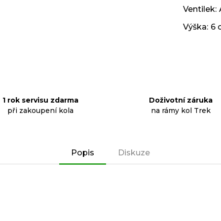
Ventilek
:
Výška
:
6 
1 rok servisu zdarma
Doživotní záruka
při zakoupení kola
na rámy kol Trek
Popis
Diskuze