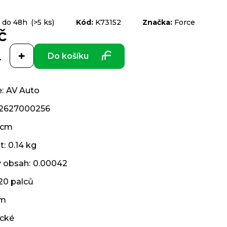
 do 48h
(>5 ks)
Kód:
K73152
Značka:
Force
č
Do košíku
e
:
AV Auto
2627000256
 cm
t
:
0.14 kg
ý obsah
:
0.00042
20 palců
cm
ické