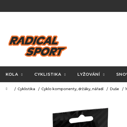
K
Přejít
na
o
obsah
Zpět
Zpět
š
do
do
í
C
obchodu
obchodu
k
o
p
o
t
ř
KOLA
CYKLISTIKA
LYŽOVÁNÍ
SNO
e
Domů
Cyklistika
Cyklo komponenty, držáky, nářadí
Duše
1
b
u
j
e
t