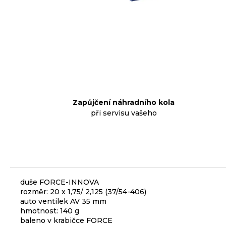
p
o
r
u
č
u
j
e
Zapůjčení náhradního kola
m
při servisu vašeho
e
KLIKY
MTB
XT
FCM8200
duše FORCE-INNOVA
12X1,
rozměr: 20 x 1,75/ 2,125 (37/54-406)
BEZ
auto ventilek AV 35 mm
PŘEVODNÍKU,
hmotnost: 140 g
165
baleno v krabičce FORCE
MM