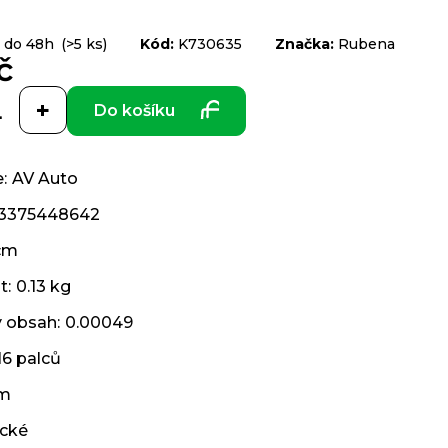
 do 48h
(>5 ks)
Kód:
K730635
Značka:
Rubena
č
Do košíku
e
:
AV Auto
3375448642
cm
t
:
0.13 kg
ý obsah
:
0.00049
16 palců
cm
ické