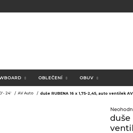
WBOARD
OBLEČENÍ
OBUV
0'- 24'
AV Auto
duše RUBENA 16 x 1,75-2,45, auto ventilek AV
Průměrné
Neohodn
hodnocení
duše 
produktu
je
venti
0,0