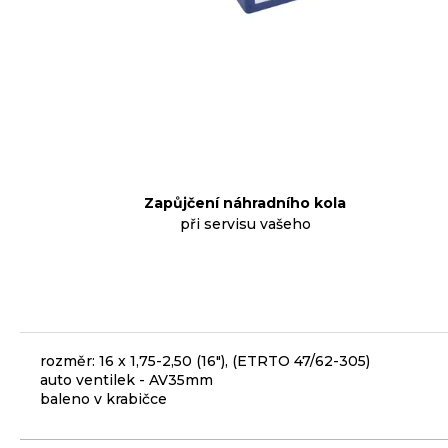
p
o
r
u
č
u
j
e
Zapůjčení náhradního kola
m
při servisu vašeho
e
KLIKY
MTB
XT
FCM8200
rozměr: 16 x 1,75-2,50 (16"), (ETRTO 47/62-305)
12X1,
auto ventilek - AV35mm
BEZ
baleno v krabičce
PŘEVODNÍKU,
165
MM