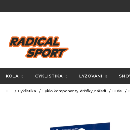
K
Přejít
na
o
obsah
Zpět
Zpět
š
do
do
í
C
obchodu
obchodu
k
o
p
o
t
ř
KOLA
CYKLISTIKA
LYŽOVÁNÍ
SNO
e
Domů
Cyklistika
Cyklo komponenty, držáky, nářadí
Duše
1
b
u
j
e
t