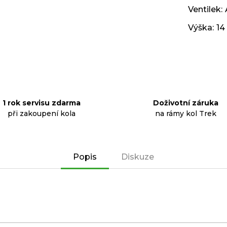
Ventilek
:
Výška
:
14
1 rok servisu zdarma
Doživotní záruka
při zakoupení kola
na rámy kol Trek
Popis
Diskuze