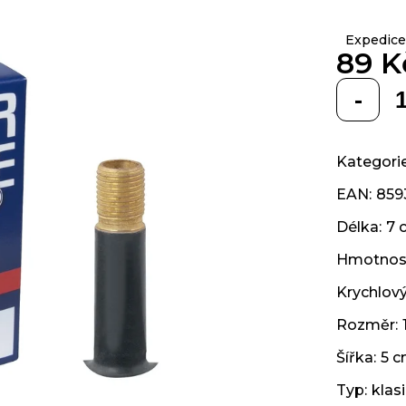
z 5
hvězdiček.
Expedice
89 K
Měrná
cena:
Kategori
EAN
:
859
Délka
:
7 
Hmotnos
Krychlov
Rozměr
:
Šířka
:
5 
Typ
:
klas