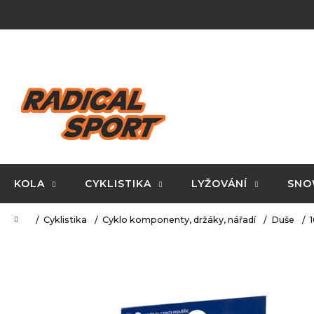
K
Přejít
na
o
obsah
Zpět
Zpět
š
do
do
í
C
obchodu
obchodu
k
o
p
o
t
ř
KOLA
CYKLISTIKA
LYŽOVÁNÍ
SNO
e
Domů
Cyklistika
Cyklo komponenty, držáky, nářadí
Duše
1
b
u
j
e
t