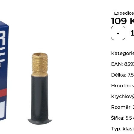
z 5
hvězdiček.
Expedice
109 
Měrná
cena:
Kategori
EAN
:
859
Délka
:
7.
Hmotnos
Krychlov
Rozměr
:
Šířka
:
5.5
Typ
:
klas