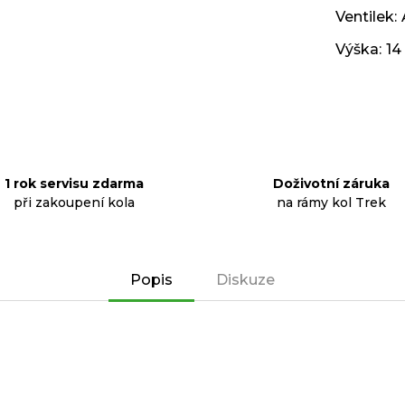
Ventilek
:
Výška
:
14
1 rok servisu zdarma
Doživotní záruka
při zakoupení kola
na rámy kol Trek
Popis
Diskuze