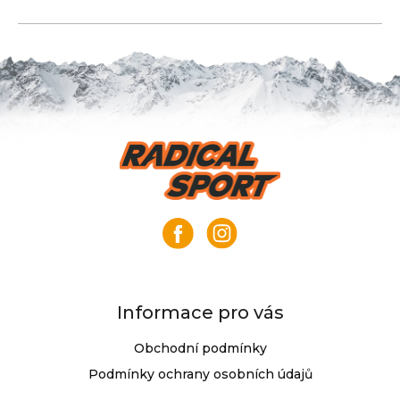
Z
á
p
a
t
í
Informace pro vás
Obchodní podmínky
Podmínky ochrany osobních údajů