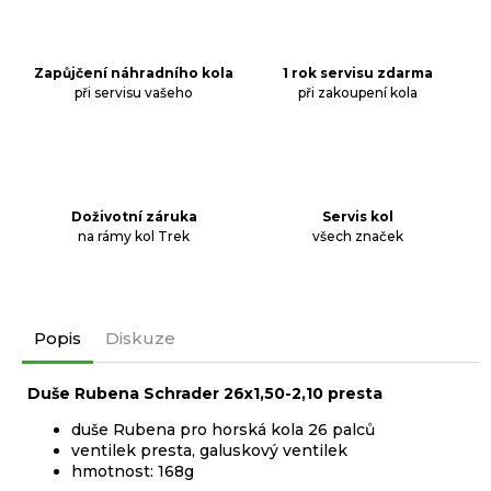
j
e
m
Zapůjčení náhradního kola
1 rok servisu zdarma
e
při servisu vašeho
při zakoupení kola
ADAPTÉR-
MAGNET
SENZORU
RYCHLOSTI
SH
Doživotní záruka
Servis kol
SM-
na rámy kol Trek
všech značek
EWSS2
CL
399
Kč
Popis
Diskuze
Duše Rubena Schrader 26x1,50-2,10 presta
duše Rubena pro horská kola 26 palců
ventilek presta, galuskový ventilek
hmotnost: 168g