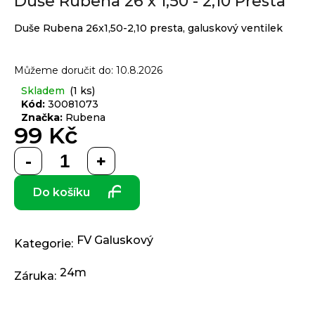
Duše Rubena 26 x 1,50 - 2,10 Presta
produktu
j
je
í
Duše Rubena 26x1,50-2,10 presta, galuskový ventilek
0,0
t
Přihlášení
z 5
?
hvězdiček.
Můžeme doručit do:
10.8.2026
Skladem
(1 ks)
Kód:
30081073
Značka:
Rubena
99 Kč
HLEDAT
Měrná
cena:
Do košíku
D
o
p
o
FV Galuskový
Kategorie
:
r
u
24m
Záruka
:
č
u