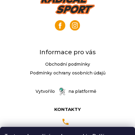
j
á
e
p
m
a
e
t
í
KLIKY
MTB
XT
Informace pro vás
FCM8200
12X1,
Obchodní podmínky
BEZ
PŘEVODNÍKU,
Podmínky ochrany osobních údajů
165
MM
3
Vytvořilo
na platformě
099
Kč
KONTAKTY