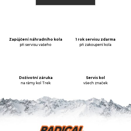
j
í
t
Přihlášení
?
Zapůjčení náhradního kola
1 rok servisu zdarma
při servisu vašeho
při zakoupení kola
HLEDAT
Doživotní záruka
Servis kol
D
na rámy kol Trek
všech značek
o
p
o
r
u
č
u
Z