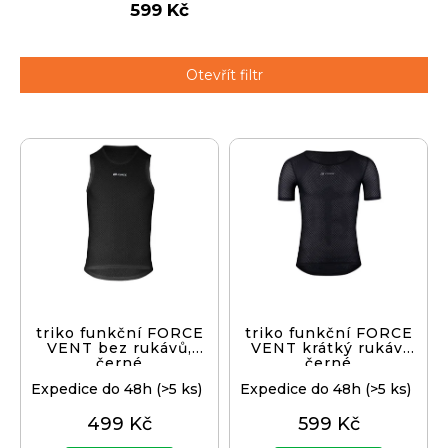
599 Kč
j
í
t
Přihlášení
Otevřít filtr
?
V
ý
p
HLEDAT
i
s
p
D
r
o
o
p
d
triko funkční FORCE
triko funkční FORCE
o
VENT bez rukávů,
VENT krátký rukáv,
u
černé
černé
r
k
u
Expedice do 48h
(>5 ks)
Expedice do 48h
(>5 ks)
t
č
499 Kč
599 Kč
ů
u