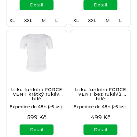
j
Detail
Detail
e
m
XL
XXL
M
L
S
XL
XS
XXL
M
L
S
e
KLIKY
MTB
XT
FCM8200
12X1,
BEZ
PŘEVODNÍKU,
165
MM
triko funkční FORCE
triko funkční FORCE
3
VENT krátký rukáv,
VENT bez rukávů,
099
bílé
bílé
Kč
Expedice do 48h
(>5 ks)
Expedice do 48h
(>5 ks)
599 Kč
499 Kč
Detail
Detail