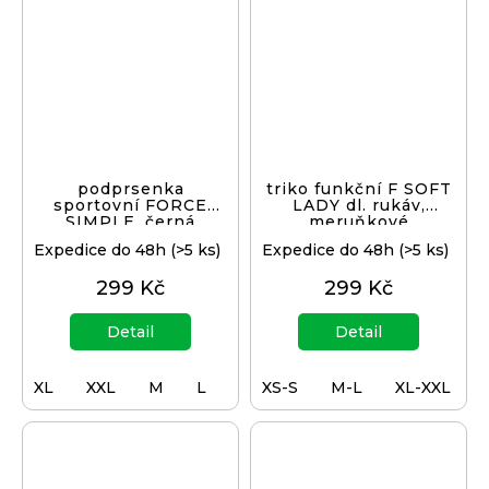
podprsenka
triko funkční F SOFT
sportovní FORCE
LADY dl. rukáv,
SIMPLE, černá
meruňkové
Expedice do 48h
(>5 ks)
Expedice do 48h
(>5 ks)
299 Kč
299 Kč
Detail
Detail
XL
XXL
M
L
S
XS-S
XS
M-L
XL-XXL