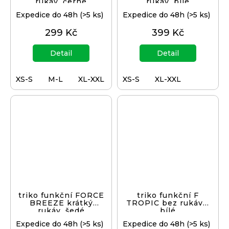
rukáv, černé
rukáv, bílé
Expedice do 48h
(>5 ks)
Expedice do 48h
(>5 ks)
299 Kč
399 Kč
Detail
Detail
XS-S
M-L
XL-XXL
XS-S
XL-XXL
triko funkční FORCE
triko funkční F
BREEZE krátký
TROPIC bez rukávů,
rukáv, šedé
bílé
Expedice do 48h
(>5 ks)
Expedice do 48h
(>5 ks)