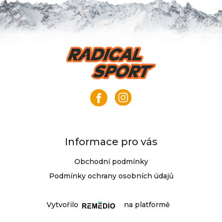
p
i
s
u
Z
á
p
a
t
í
Informace pro vás
Obchodní podmínky
Podmínky ochrany osobních údajů
Vytvořilo
na platformě