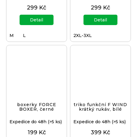
299 Kč
299 Kč
Detail
Detail
M
L
2XL-3XL
boxerky FORCE
triko funkční F WIND
BOXER, černé
krátký rukáv, bílé
Expedice do 48h
(>5 ks)
Expedice do 48h
(>5 ks)
199 Kč
399 Kč