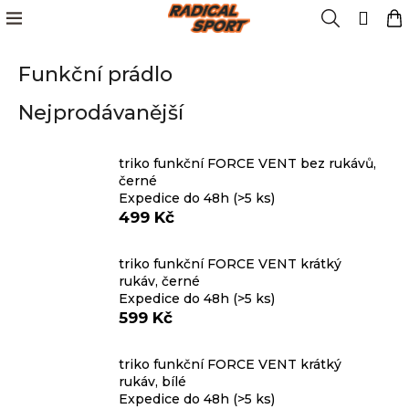
K
Přejít
Menu
Hledat
N
Přih
na
o
obsah
Zpět
Zpět
k
š
Funkční prádlo
í
Kola
k
C
Nejprodávanější
o
Cyklistika
p
o
triko funkční FORCE VENT bez rukávů,
Lyžování
černé
t
Expedice do 48h
(>5 ks)
ř
499 Kč
e
Snowboard
b
triko funkční FORCE VENT krátký
u
rukáv, černé
Oblečení
j
Expedice do 48h
(>5 ks)
e
599 Kč
t
Obuv
e
triko funkční FORCE VENT krátký
n
rukáv, bílé
Značky
Expedice do 48h
(>5 ks)
a