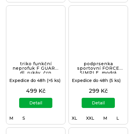
triko funkční
podprsenka
neprofuk F GUARD
sportovní FORCE
dl. rukáv, črn
SIMPLE, modrá
Expedice do 48h
(>5 ks)
Expedice do 48h
(5 ks)
499 Kč
299 Kč
Detail
Detail
M
S
XL
XXL
M
L