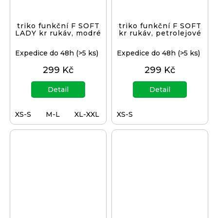
triko funkční F SOFT
triko funkční F SOFT
LADY kr rukáv, modré
kr rukáv, petrolejové
Expedice do 48h
(>5 ks)
Expedice do 48h
(>5 ks)
299 Kč
299 Kč
Detail
Detail
XS-S
M-L
XL-XXL
XS-S