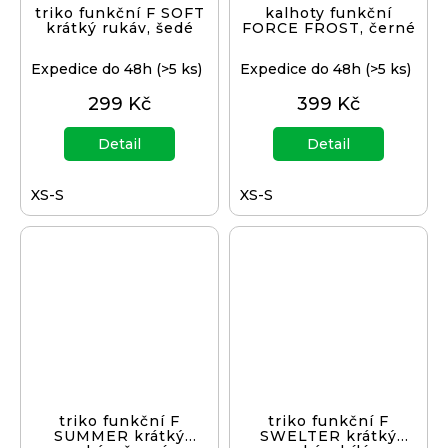
triko funkční F SOFT
kalhoty funkční
krátký rukáv, šedé
FORCE FROST, černé
Expedice do 48h
(>5 ks)
Expedice do 48h
(>5 ks)
299 Kč
399 Kč
Detail
Detail
XS-S
XS-S
triko funkční F
triko funkční F
SUMMER krátký
SWELTER krátký