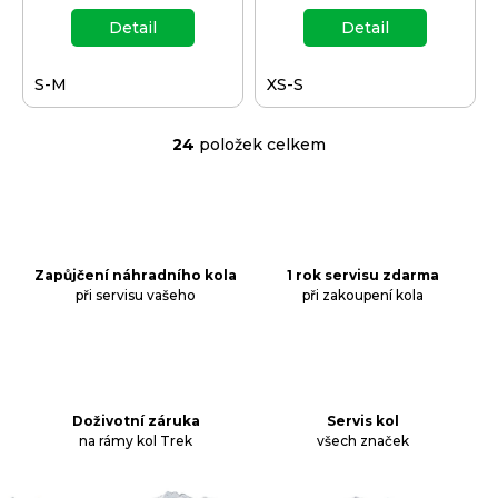
Detail
Detail
S-M
XS-S
24
položek celkem
O
v
l
á
d
a
Zapůjčení náhradního kola
1 rok servisu zdarma
při servisu vašeho
při zakoupení kola
c
í
p
r
v
k
Doživotní záruka
Servis kol
na rámy kol Trek
všech značek
y
v
ý