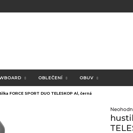
WBOARD
OBLEČENÍ
OBUV
tilka FORCE SPORT DUO TELESKOP Al, černá
Průměrné
Neohodn
hodnocení
hust
produktu
je
TELE
0,0