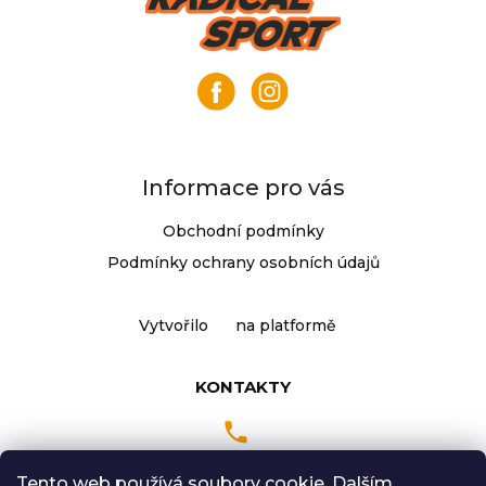
j
á
e
p
m
a
e
t
í
KLIKY
MTB
XT
Informace pro vás
FCM8200
12X1,
Obchodní podmínky
BEZ
PŘEVODNÍKU,
Podmínky ochrany osobních údajů
165
MM
3
Vytvořilo
na platformě
099
Kč
KONTAKTY
Tento web používá soubory cookie. Dalším