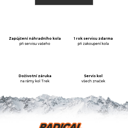
j
í
t
Přihlášení
?
Zapůjčení náhradního kola
1 rok servisu zdarma
při servisu vašeho
při zakoupení kola
HLEDAT
Doživotní záruka
Servis kol
D
na rámy kol Trek
všech značek
o
p
o
r
u
č
u
Z