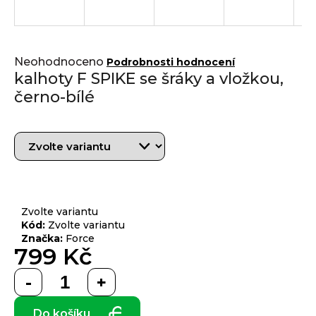
j
í
t
Přihlášení
Průměrné
?
Neohodnoceno
Podrobnosti hodnocení
hodnocení
kalhoty F SPIKE se šráky a vložkou,
produktu
černo-bílé
je
0,0
z 5
HLEDAT
hvězdiček.
D
o
Zvolte variantu
p
Kód:
Zvolte variantu
Značka:
Force
o
799 Kč
r
u
Měrná
č
cena:
u
Do košíku