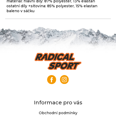
materiál: hlavní díly: 87% polyester, 13% elastan
ostatní díly +síťovina: 85% polyester, 15% elastan
baleno v sáčku
Z
á
p
a
t
í
Informace pro vás
Obchodní podmínky