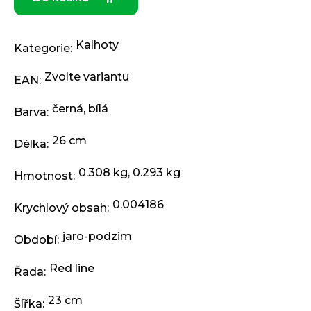
j
e
m
Kalhoty
e
Kategorie
:
Zvolte variantu
EAN
:
KLIKY
MTB
černá
,
bílá
Barva
:
XT
FCM8200
12X1,
26 cm
Délka
:
BEZ
PŘEVODNÍKU,
0.308 kg, 0.293 kg
165
Hmotnost
:
MM
3
0.004186
Krychlový obsah
:
099
Kč
jaro-podzim
Období
:
Red line
Řada
:
23 cm
Šířka
: