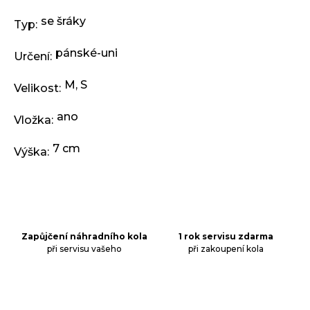
se šráky
Typ
:
pánské-uni
Určení
:
M
,
S
Velikost
:
ano
Vložka
:
7 cm
Výška
:
Zapůjčení náhradního kola
1 rok servisu zdarma
při servisu vašeho
při zakoupení kola