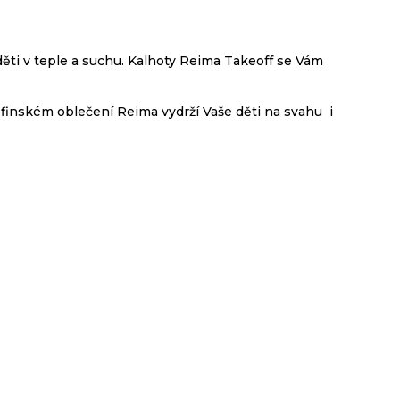
e děti v teple a suchu. Kalhoty Reima Takeoff se Vám
 finském oblečení Reima vydrží Vaše děti na svahu i