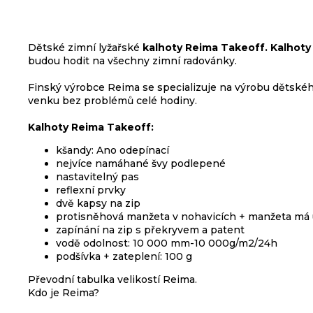
3
099
Kč
Dětské zimní lyžařské
kalhoty Reima Takeoff. Kalhot
budou hodit na všechny zimní radovánky.
ODRÁŽEDLO
KELLYS
Finský výrobce Reima se specializuje na výrobu dětskéh
KIRU
venku bez problémů celé hodiny.
12
RACE
PURPLE
Kalhoty Reima Takeoff:
4
kšandy: Ano odepínací
390
nejvíce namáhané švy podlepené
Kč
nastavitelný pas
Původně:
reflexní prvky
4
dvě kapsy na zip
990
Kč
protisněhová manžeta v nohavicích + manžeta má 
zapínání na zip s překryvem a patent
BRZDA
vodě odolnost: 10 000 mm-10 000g/m2/24h
KOTOUČOVÁ
podšívka + zateplení: 100 g
PŘEDNÍ
KOMPLET
Převodní tabulka velikostí Reima.
DEORE
Kdo je Reima?
M6220
100