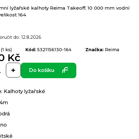
mní lyžařské kalhoty Reima Takeoff, 10 000 mm vodní
elikost 164
ručit do:
12.8.2026
(1 ks)
Kód:
5321156130-164
Značka:
Reima
0 Kč
Do košíku
e
:
Kalhoty lyžařské
24m
drá
ano
ětské