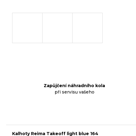
p
o
r
u
č
u
j
e
m
e
Zapůjčení náhradního kola
při servisu vašeho
KLIKY
MTB
XT
FCM8200
12X1,
BEZ
PŘEVODNÍKU,
165
Kalhoty Reima Takeoff light blue 164
MM