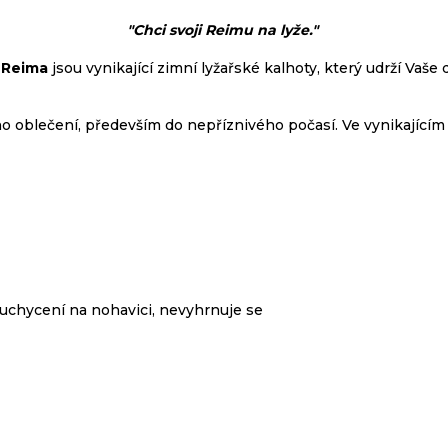
"Chci svoji Reimu na lyže."
y Reima
jsou vynikající zimní lyžařské kalhoty, který udrží Vaš
o oblečení, především do nepříznivého počasí. Ve vynikajícím
uchycení na nohavici, nevyhrnuje se