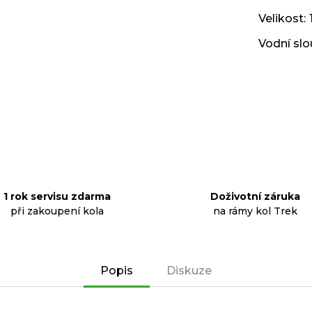
Velikost
:
Vodní sl
1 rok servisu zdarma
Doživotní záruka
při zakoupení kola
na rámy kol Trek
Popis
Diskuze