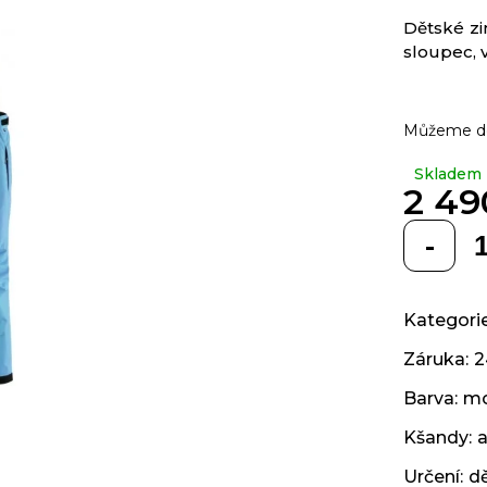
z 5
Dětské zi
hvězdiček.
sloupec, v
Můžeme do
Skladem
2 49
Měrná
cena:
Kategori
Záruka
:
Barva
:
mo
Kšandy
:
Určení
:
d