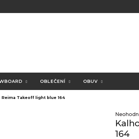
WBOARD
OBLEČENÍ
OBUV
 Reima Takeoff light blue 164
Průměrné
Neohodn
hodnocení
Kalho
produktu
je
164
0,0