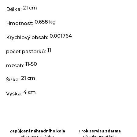
j
e
21 cm
Délka
:
m
e
0.658 kg
Hmotnost
:
0.001764
Krychlový obsah
:
KLIKY
MTB
11
XT
počet pastorků
:
FCM8200
12X1,
11-50
rozsah
:
BEZ
PŘEVODNÍKU,
165
21 cm
Šířka
:
MM
3
4 cm
Výška
:
099
Kč
Zapůjčení náhradního kola
1 rok servisu zdarma
při servisu vašeho
při zakoupení kola