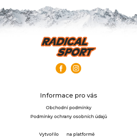
Z
á
p
a
t
í
Informace pro vás
Obchodní podmínky
Podmínky ochrany osobních údajů
Vytvořilo
na platformě