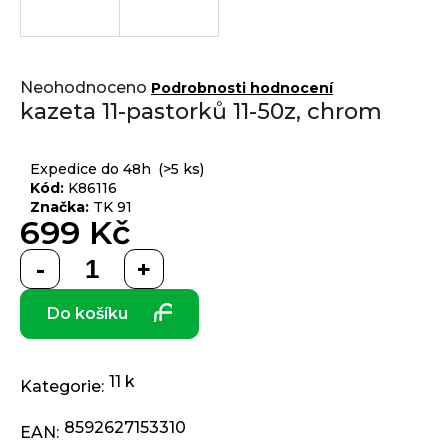
j
í
t
Přihlášení
Průměrné
?
Neohodnoceno
Podrobnosti hodnocení
hodnocení
kazeta 11-pastorků 11-50z, chrom
produktu
je
0,0
Expedice do 48h
(>5 ks)
z 5
Kód:
K86116
HLEDAT
hvězdiček.
Značka:
TK 91
699 Kč
Měrná
D
cena:
o
Do košíku
p
o
r
11 k
u
Kategorie
:
č
8592627153310
u
EAN
: