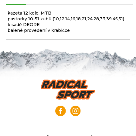
kazeta 12 kolo, MTB
pastorky 10-51 zubů (10,12,14,16,18,21,24,28,33,39,45,51)
k sadě DEORE
balené provedení v krabičce
Z
á
p
a
t
í