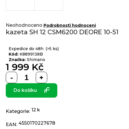
j
í
t
Přihlášení
Průměrné
?
Neohodnoceno
Podrobnosti hodnocení
hodnocení
kazeta SH 12 CSM6200 DEORE 10-51
produktu
je
0,0
Expedice do 48h
(>5 ks)
z 5
Kód:
K8899138B
HLEDAT
hvězdiček.
Značka:
Shimano
1 999 Kč
Měrná
D
cena:
o
Do košíku
p
o
r
12 k
u
Kategorie
:
č
4550170227678
u
EAN
: