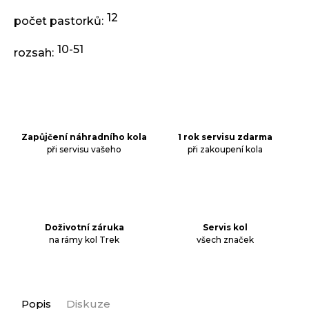
j
e
12
počet pastorků
:
m
e
10-51
rozsah
:
KLIKY
MTB
XT
FCM8200
12X1,
Zapůjčení náhradního kola
1 rok servisu zdarma
BEZ
při servisu vašeho
při zakoupení kola
PŘEVODNÍKU,
165
MM
3
099
Kč
Doživotní záruka
Servis kol
na rámy kol Trek
všech značek
Popis
Diskuze