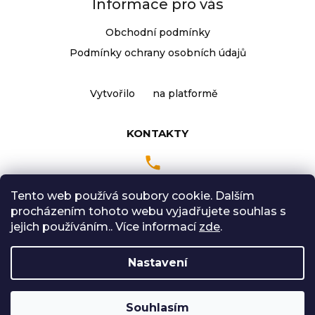
Informace pro vás
Obchodní podmínky
Podmínky ochrany osobních údajů
Vytvořilo
na platformě
KONTAKTY
Tento web používá soubory cookie. Dalším
Pondělí až Pátek
procházením tohoto webu vyjadřujete souhlas s
9:00 - 18:00 hodin
jejich používáním.. Více informací
zde
.
Sobota: 9:00-12:00
Nastavení
Vytvořil Shoptet
Souhlasím
Copyright 2026
Radical Sport
. Všechna práva