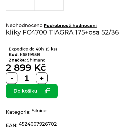
j
í
t
Přihlášení
Průměrné
?
Neohodnoceno
Podrobnosti hodnocení
hodnocení
kliky FC4700 TIAGRA 175+osa 52/36
produktu
je
0,0
Expedice do 48h
(5 ks)
z 5
Kód:
K651995B
HLEDAT
hvězdiček.
Značka:
Shimano
2 899 Kč
Měrná
D
cena:
o
Do košíku
p
o
r
Silnice
u
Kategorie
:
č
4524667926702
u
EAN
: