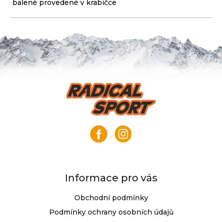
balené provedené v krabičce
Z
á
p
a
t
í
Informace pro vás
Obchodní podmínky
Podmínky ochrany osobních údajů