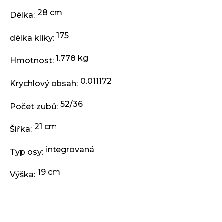
j
e
28 cm
Délka
:
m
e
175
délka kliky
:
1.778 kg
Hmotnost
:
PLÁŠŤ
EXTEND
0.011172
27,5
Krychlový obsah
:
X
2,35
52/36
Počet zubů
:
ČERNÝ
199
21 cm
Kč
Šířka
:
integrovaná
Typ osy
:
19 cm
Výška
: