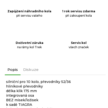
Zapůjčení náhradního kola
1 rok servisu zdarma
při servisu vašeho
při zakoupení kola
Doživotní záruka
Servis kol
na rámy kol Trek
všech značek
Popis
Diskuze
silniční pro 10 kolo, převodníky 52/36
hliníkové převodníky
délka klik 175 mm
integrovaná osa
BEZ misek/ložisek
k sadě TIAGRA