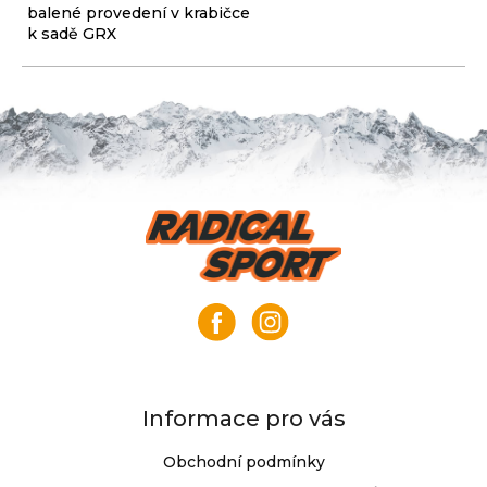
balené provedení v krabičce
k sadě GRX
Z
á
p
a
t
í
Informace pro vás
Obchodní podmínky