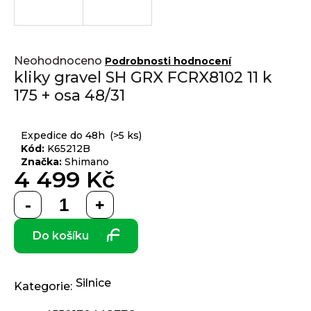
j
í
t
Přihlášení
Průměrné
?
Neohodnoceno
Podrobnosti hodnocení
hodnocení
kliky gravel SH GRX FCRX8102 11 k
produktu
175 + osa 48/31
je
0,0
z 5
HLEDAT
Expedice do 48h
(>5 ks)
hvězdiček.
Kód:
K65212B
Značka:
Shimano
4 499 Kč
D
Měrná
o
cena:
p
Do košíku
o
r
u
č
Silnice
Kategorie
:
u