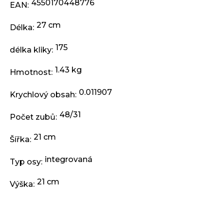
j
4550170448776
EAN
:
e
m
27 cm
Délka
:
e
175
délka kliky
:
ODRÁŽEDLO
1.43 kg
KELLYS
Hmotnost
:
KIRU
12
0.011907
Krychlový obsah
:
RACE
PURPLE
48/31
Počet zubů
:
4
390
Kč
21 cm
Šířka
:
Původně:
4
990
integrovaná
Typ osy
:
Kč
21 cm
Výška
: