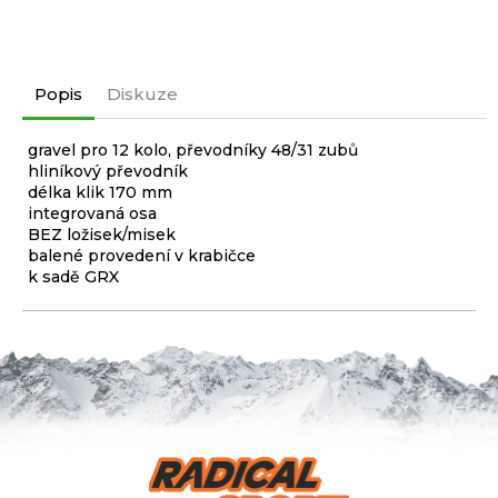
Popis
Diskuze
gravel pro 12 kolo, převodníky 48/31 zubů
hliníkový převodník
délka klik 170 mm
integrovaná osa
BEZ ložisek/misek
balené provedení v krabičce
k sadě GRX
Z
á