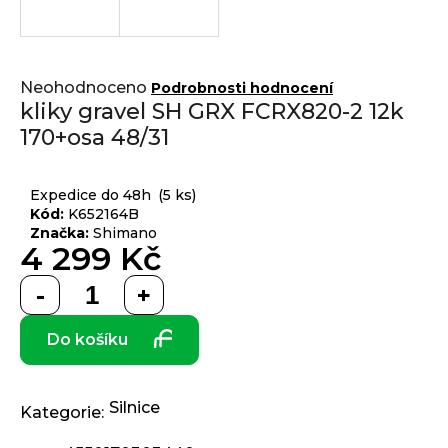
j
í
t
Přihlášení
Průměrné
?
Neohodnoceno
Podrobnosti hodnocení
hodnocení
kliky gravel SH GRX FCRX820-2 12k
produktu
170+osa 48/31
je
0,0
z 5
HLEDAT
Expedice do 48h
(5 ks)
hvězdiček.
Kód:
K652164B
Značka:
Shimano
4 299 Kč
D
Měrná
o
cena:
p
Do košíku
o
r
u
č
Silnice
Kategorie
:
u