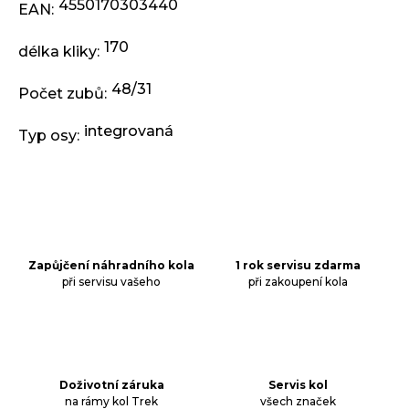
j
4550170303440
EAN
:
e
m
170
délka kliky
:
e
48/31
Počet zubů
:
ODRÁŽEDLO
integrovaná
KELLYS
Typ osy
:
KIRU
12
RACE
PURPLE
4
390
Kč
Zapůjčení náhradního kola
1 rok servisu zdarma
Původně:
4
při servisu vašeho
při zakoupení kola
990
Kč
Doživotní záruka
Servis kol
na rámy kol Trek
všech značek