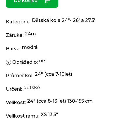
Do košíku
j
e
m
e
Dětská kola 24"- 26' a 27,5'
Kategorie
:
24m
Záruka
:
ODRÁŽEDLO
KELLYS
modrá
KIRU
Barva
:
12
RACE
ne
Odrážedlo
:
?
PURPLE
4
24" (cca 7-10let)
Průměr kol
:
390
Kč
Původně:
dětské
Určení
:
4
990
Kč
24" (cca 8-13 let) 130-155 cm
Velikost
:
XS 13.5"
Velikost rámu
: