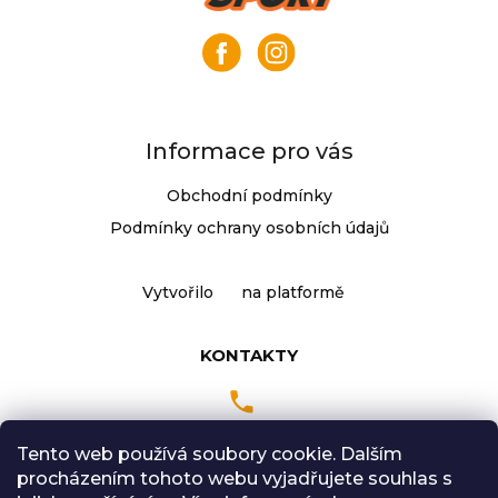
p
a
t
í
Informace pro vás
Obchodní podmínky
Podmínky ochrany osobních údajů
Vytvořilo
na platformě
KONTAKTY
Tento web používá soubory cookie. Dalším
Pondělí až Pátek
procházením tohoto webu vyjadřujete souhlas s
9:00 - 18:00 hodin