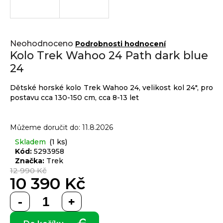
j
í
t
Přihlášení
Průměrné
?
Neohodnoceno
Podrobnosti hodnocení
hodnocení
Kolo Trek Wahoo 24 Path dark blue
produktu
24
je
0,0
Dětské horské kolo Trek Wahoo 24, velikost kol 24", pro
z 5
HLEDAT
postavu cca 130-150 cm, cca 8-13 let
hvězdiček.
Můžeme doručit do:
11.8.2026
D
Skladem
(1 ks)
o
Kód:
5293958
p
Značka:
Trek
o
12 990 Kč
10 390 Kč
r
u
Měrná
č
cena:
u