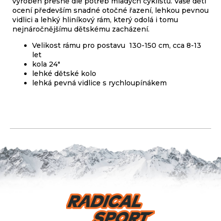
vyroben přesně dle potřeb mladých cyklistů. Vaše děti
ocení především snadné otočné řazení, lehkou pevnou
vidlici a lehký hliníkový rám, který odolá i tomu
nejnáročnějšímu dětskému zacházení.
Velikost rámu pro postavu 130-150 cm, cca 8-13
let
kola 24"
lehké dětské kolo
lehká pevná vidlice s rychloupínákem
Z
á