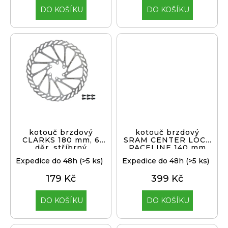
j
DO KOŠÍKU
DO KOŠÍKU
e
m
e
ODRÁŽEDLO
KELLYS
KIRU
12
RACE
PURPLE
4
390
kotouč brzdový
kotouč brzdový
CLARKS 180 mm, 6
SRAM CENTER LOCK
Kč
děr, stříbrný
PACELINE 140 mm
Původně:
4
Expedice do 48h
(>5 ks)
Expedice do 48h
(>5 ks)
990
Kč
179 Kč
399 Kč
DO KOŠÍKU
DO KOŠÍKU