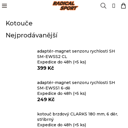
K
Přejít
Menu
Hledat
N
Přih
na
o
obsah
Zpět
Zpět
k
š
Kotouče
í
Kola
k
C
Nejprodávanější
o
Cyklistika
p
o
adaptér-magnet senzoru rychlosti SH
Lyžování
SM-EWSS2 CL
t
Expedice do 48h
(>5 ks)
ř
399 Kč
e
Snowboard
b
adaptér-magnet senzoru rychlosti SH
u
SM-EWSS1 6-dě
Oblečení
j
Expedice do 48h
(>5 ks)
e
249 Kč
t
Obuv
e
kotouč brzdový CLARKS 180 mm, 6 děr,
n
stříbrný
Značky
Expedice do 48h
(>5 ks)
a