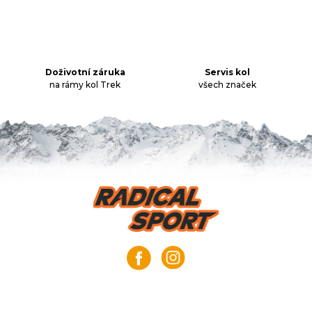
r
v
k
y
v
Doživotní záruka
Servis kol
ý
na rámy kol Trek
všech značek
p
i
s
u
Z
á
p
a
t
í