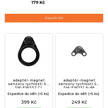
179 Kč
j
í
t
Přihlášení
Otevřít filtr
?
V
ý
p
HLEDAT
i
s
p
D
r
o
o
p
d
adaptér-magnet
adaptér-magnet
o
senzoru rychlosti SH
senzoru rychlosti SH
u
SM-EWSS2 CL
SM-EWSS1 6-dě
r
k
u
Expedice do 48h
(>5 ks)
Expedice do 48h
(>5 ks)
t
č
399 Kč
249 Kč
ů
u