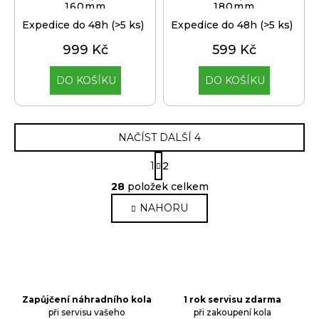
160mm
180mm
Expedice do 48h
(>5 ks)
Expedice do 48h
(>5 ks)
999 Kč
599 Kč
DO KOŠÍKU
DO KOŠÍKU
NAČÍST DALŠÍ 4
S
1
2
t
O
r
28
položek celkem
v
á
NAHORU
n
l
k
á
o
d
v
a
á
c
n
í
í
Zapůjčení náhradního kola
1 rok servisu zdarma
p
při servisu vašeho
při zakoupení kola