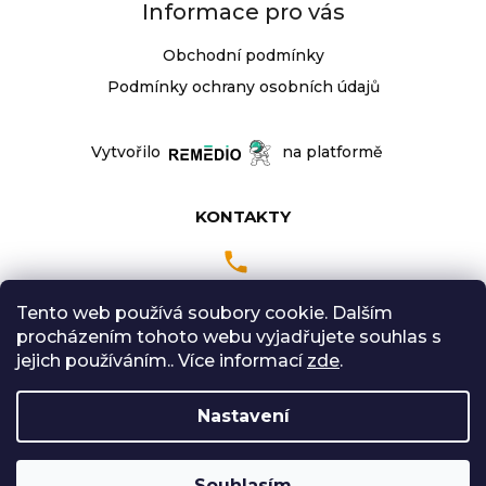
Informace pro vás
Obchodní podmínky
Podmínky ochrany osobních údajů
Vytvořilo
na platformě
KONTAKTY
Tento web používá soubory cookie. Dalším
Pondělí až Pátek
procházením tohoto webu vyjadřujete souhlas s
9:00 - 18:00 hodin
jejich používáním.. Více informací
zde
.
Sobota: 9:00-12:00
Nastavení
Vytvořil Shoptet
Souhlasím