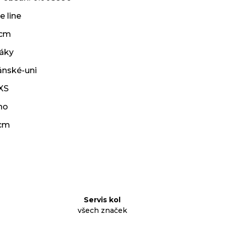
e line
 cm
ráky
ánské-uni
XS
no
cm
Servis kol
všech značek