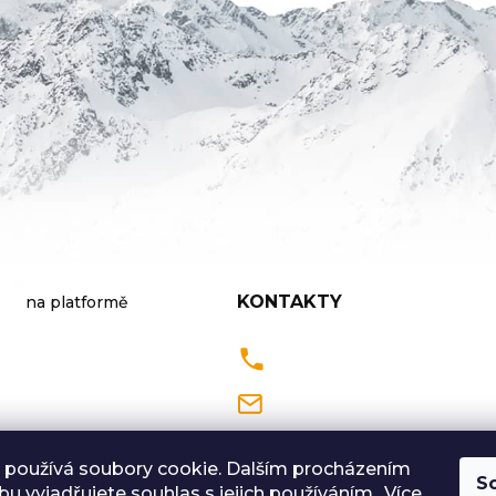
KONTAKTY
na platformě
Pondělí až Pátek
9:00 - 18:00 hodin
 používá soubory cookie. Dalším procházením
S
u vyjadřujete souhlas s jejich používáním.. Více