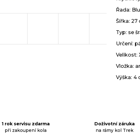
Řada
:
Blu
Šířka
:
27
Typ
:
se š
Určení
:
p
Velikost
:
Vložka
:
a
Výška
:
4 
1 rok servisu zdarma
Doživotní záruka
při zakoupení kola
na rámy kol Trek