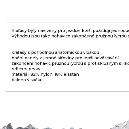
3
099
Kč
ODRÁŽEDLO
Kraťasy byly navrženy pro jezdce, kteří požadují jednodu
KELLYS
Výhodou jsou také nohavice zakončené pružnou lycrou s
KIRU
12
RACE
PURPLE
kraťasy s pohodlnou anatomickou vložkou
boční panely z jemné síťoviny pro lepší odvětrávání
4
zakončení nohavic pružnou lycrou s protiskluzným sili
390
reflexní prvky
Kč
Původně:
materiál: 82% nylon, 18% elastan
4
baleno v sáčku
990
Kč
PŘEVODNÍK
NA
KLIKY
MTB
DEORE
FCM6200
12K