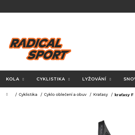
K
Přejít
na
o
obsah
Zpět
Zpět
š
do
do
í
C
obchodu
obchodu
k
o
p
o
t
ř
KOLA
CYKLISTIKA
LYŽOVÁNÍ
SNO
e
Domů
Cyklistika
Cyklo oblečení a obuv
Kraťasy
kraťasy F
b
u
j
e
t