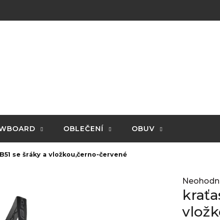
WBOARD
OBLEČENÍ
OBUV
 B51 se šráky a vložkou,černo-červené
Průměrné
Neohodn
hodnocení
kraťa
produktu
je
vlož
0,0