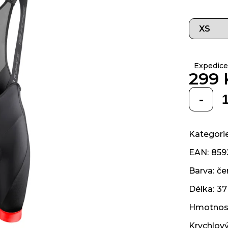
z 5
hvězdiček.
Expedice
299 
Měrná
cena:
Kategori
EAN
:
859
Barva
:
če
Délka
:
37
Hmotnos
Krychlov