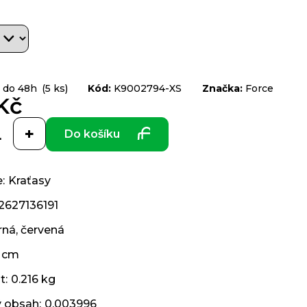
 do 48h
(5 ks)
Kód:
K9002794-XS
Značka:
Force
Kč
Do košíku
e
:
Kraťasy
2627136191
rná
,
červená
 cm
t
:
0.216 kg
ý obsah
:
0.003996