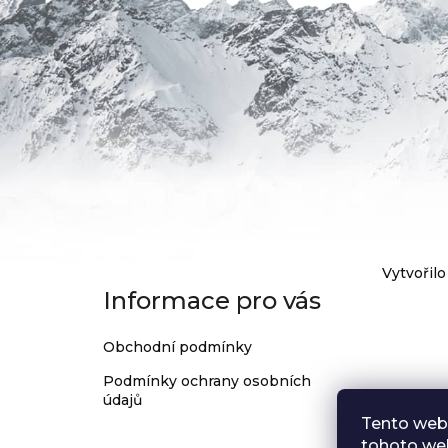
32
ZUBŮ
1
199
Kč
Z
Vytvořilo
Informace pro vás
á
p
Obchodní podmínky
a
Podmínky ochrany osobních
t
údajů
í
Tento web
tohoto web