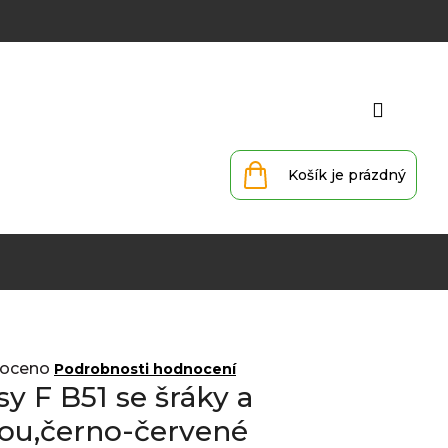
Přihlá
Nákupní
košík
oceno
Podrobnosti hodnocení
sy F B51 se šráky a
kou,černo-červené