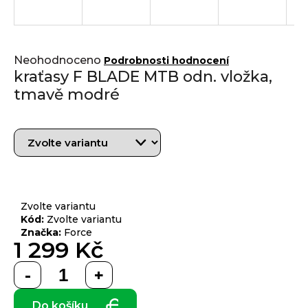
j
í
t
Přihlášení
Průměrné
?
Neohodnoceno
Podrobnosti hodnocení
hodnocení
kraťasy F BLADE MTB odn. vložka,
produktu
tmavě modré
je
0,0
z 5
HLEDAT
hvězdiček.
D
o
Zvolte variantu
p
Kód:
Zvolte variantu
Značka:
Force
o
1 299 Kč
r
u
Měrná
č
cena:
u
Do košíku