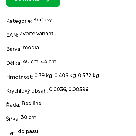
j
e
m
Kraťasy
e
Kategorie
:
Zvolte variantu
EAN
:
ODRÁŽEDLO
KELLYS
modrá
Barva
:
KIRU
12
RACE
40 cm
,
44 cm
Délka
:
PURPLE
4
0.39 kg, 0.406 kg, 0.372 kg
Hmotnost
:
390
Kč
Původně:
0.0036, 0.00396
Krychlový obsah
:
4
990
Red line
Kč
Řada
:
30 cm
Šířka
:
do pasu
Typ
: