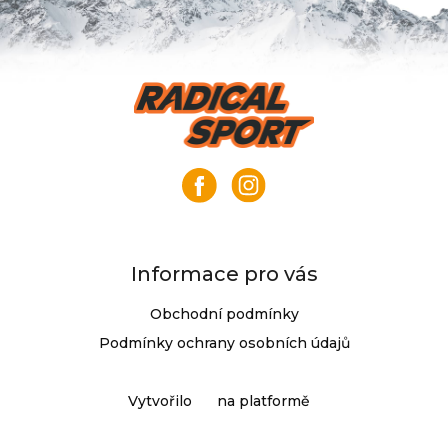
Z
á
p
a
t
í
Informace pro vás
Obchodní podmínky
Podmínky ochrany osobních údajů
Vytvořilo
na platformě