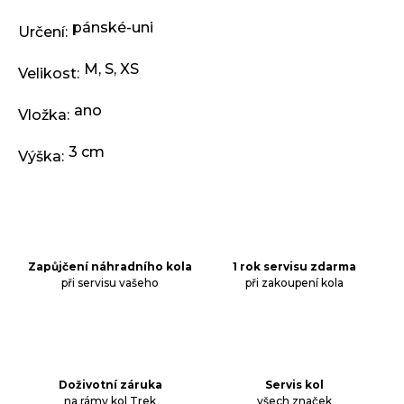
pánské-uni
Určení
:
M
,
S
,
XS
Velikost
:
ano
Vložka
:
3 cm
Výška
:
Zapůjčení náhradního kola
1 rok servisu zdarma
při servisu vašeho
při zakoupení kola
Doživotní záruka
Servis kol
na rámy kol Trek
všech značek