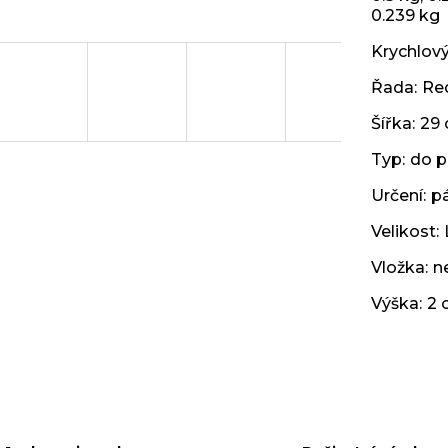
0.239 kg
Krychlov
Řada
:
Red
Šířka
:
29
Typ
:
do p
Určení
:
p
Velikost
:
Vložka
:
n
Výška
:
2 