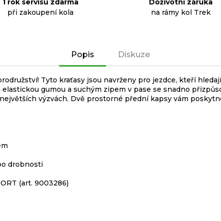
1 rok servisu zdarma
Doživotní záruka
při zakoupení kola
na rámy kol Trek
Popis
Diskuze
rodružství! Tyto kraťasy jsou navrženy pro jezdce, kteří hleda
í. S elastickou gumou a suchým zipem v pase se snadno přizpůs
ch největších výzvách. Dvě prostorné přední kapsy vám poskytn
pem
bo drobnosti
PORT (art. 9003286)