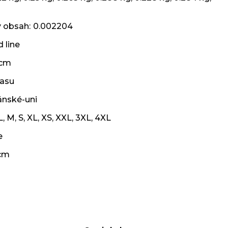
ý obsah
:
0.002204
 line
 cm
asu
ánské-uni
L
,
M
,
S
,
XL
,
XS
,
XXL
,
3XL
,
4XL
e
cm