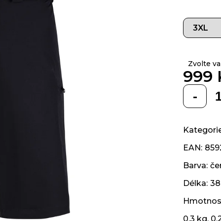
z 5
hvězdiček.
Zvolte va
999 
Měrná
cena:
Kategori
EAN
:
859
Barva
:
če
Délka
:
38
Hmotnos
0.3 kg, 0.