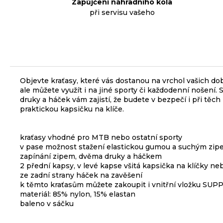
Zapůjčení náhradního kola
3
při servisu vašeho
099
Kč
ODRÁŽEDLO
KELLYS
KIRU
12
Objevte kraťasy, které vás dostanou na vrchol vašich dob
RACE
PURPLE
ale můžete využít i na jiné sporty či každodenní nošen
druky a háček vám zajistí, že budete v bezpečí i při tě
4
praktickou kapsičku na klíče.
390
Kč
Původně:
4
kraťasy vhodné pro MTB nebo ostatní sporty
990
v pase možnost stažení elastickou gumou a suchým zi
Kč
zapínání zipem, dvěma druky a háčkem
2 přední kapsy, v levé kapse všitá kapsička na klíčky ne
BRZDA
ze zadní strany háček na zavěšení
KOTOUČOVÁ
k těmto kraťasům můžete zakoupit i vnitřní vložku SUP
PŘEDNÍ
materiál: 85% nylon, 15% elastan
KOMPLET
baleno v sáčku
DEORE
M6220
100