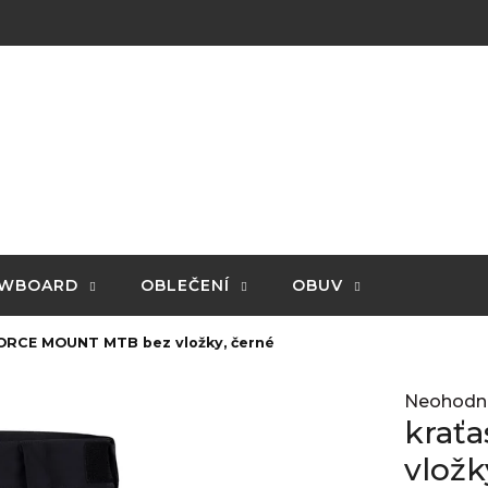
WBOARD
OBLEČENÍ
OBUV
FORCE MOUNT MTB bez vložky, černé
Průměrné
Neohodn
hodnocení
krať
produktu
je
vložk
0,0