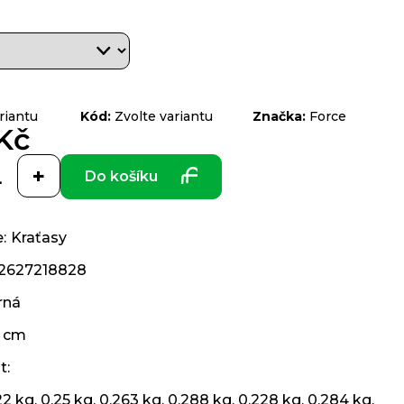
riantu
Kód:
Zvolte variantu
Značka:
Force
Kč
Do košíku
e
:
Kraťasy
2627218828
rná
 cm
t
:
22 kg, 0.25 kg, 0.263 kg, 0.288 kg, 0.228 kg, 0.284 kg,