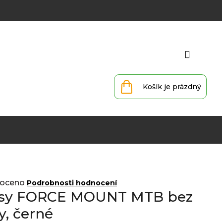
Přihlá
Nákupní
košík
oceno
Podrobnosti hodnocení
asy FORCE MOUNT MTB bez
y, černé