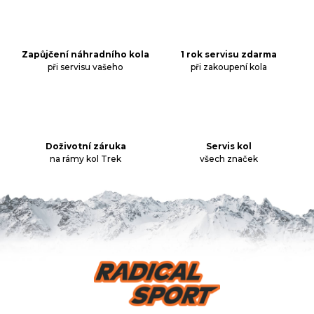
j
e
m
e
Zapůjčení náhradního kola
1 rok servisu zdarma
při servisu vašeho
při zakoupení kola
KLIKY
MTB
XT
FCM8200
12X1,
Doživotní záruka
Servis kol
BEZ
na rámy kol Trek
všech značek
PŘEVODNÍKU,
165
MM
3
099
Kč
Z
á
p