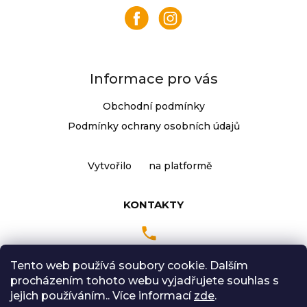
a
t
í
Informace pro vás
Obchodní podmínky
Podmínky ochrany osobních údajů
Vytvořilo
na platformě
KONTAKTY
Tento web používá soubory cookie. Dalším
Pondělí až Pátek
procházením tohoto webu vyjadřujete souhlas s
9:00 - 18:00 hodin
jejich používáním.. Více informací
zde
.