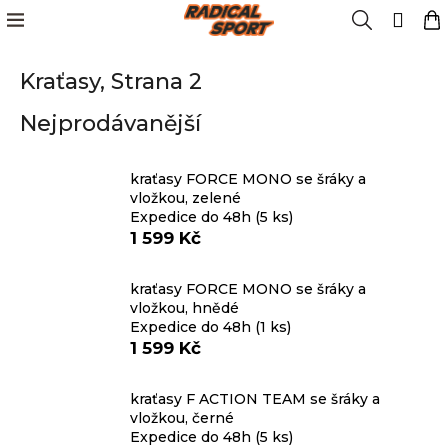
K
Přejít
Menu
Hledat
N
Přih
na
o
obsah
Zpět
Zpět
k
š
Kraťasy
, Strana 2
í
Kola
k
C
Nejprodávanější
o
Cyklistika
p
o
kraťasy FORCE MONO se šráky a
Lyžování
vložkou, zelené
t
Expedice do 48h
(5 ks)
ř
1 599 Kč
e
Snowboard
b
kraťasy FORCE MONO se šráky a
u
vložkou, hnědé
Oblečení
j
Expedice do 48h
(1 ks)
e
1 599 Kč
t
Obuv
e
kraťasy F ACTION TEAM se šráky a
n
vložkou, černé
Značky
Expedice do 48h
(5 ks)
a