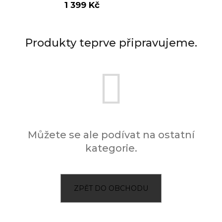
1 399 Kč
j
í
t
Přihlášení
Produkty teprve připravujeme.
?
HLEDAT
Můžete se ale podívat na ostatní
D
kategorie.
o
p
o
r
ZPĚT DO OBCHODU
u
č
u