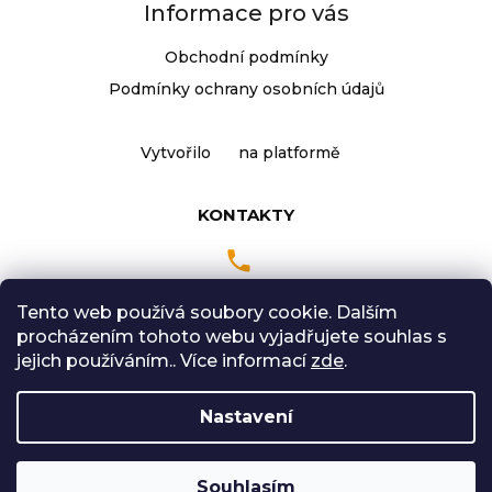
Informace pro vás
j
í
Obchodní podmínky
t
Přihlášení
Podmínky ochrany osobních údajů
?
Vytvořilo
na platformě
HLEDAT
KONTAKTY
D
Tento web používá soubory cookie. Dalším
o
Pondělí až Pátek
procházením tohoto webu vyjadřujete souhlas s
p
9:00 - 18:00 hodin
jejich používáním.. Více informací
zde
.
o
Sobota: 9:00-12:00
r
Nastavení
u
č
Vytvořil Shoptet
u
Souhlasím
Copyright 2026
Radical Sport
. Všechna práva