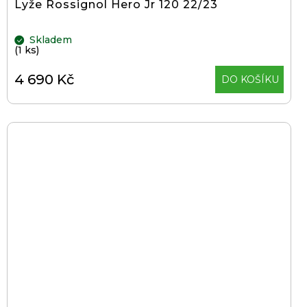
Lyže Rossignol Hero Jr 120 22/23
ů
Skladem
(1 ks)
4 690 Kč
DO KOŠÍKU