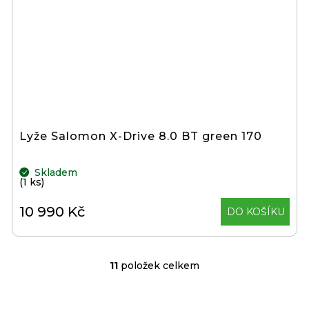
Lyže Salomon X-Drive 8.0 BT green 170
Skladem
(1 ks)
10 990 Kč
DO KOŠÍKU
11
položek celkem
O
v