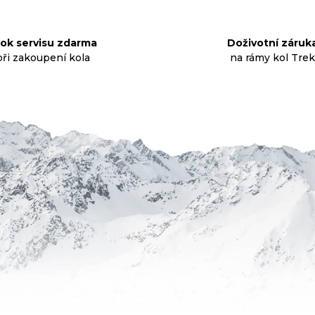
l
á
d
rok servisu zdarma
Doživotní záruk
a
při zakoupení kola
na rámy kol Trek
c
í
p
r
v
k
y
v
ý
p
i
s
u