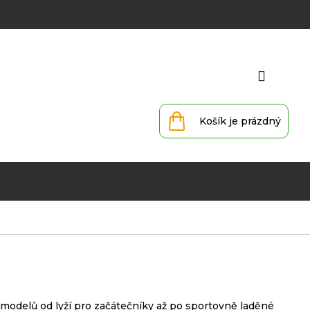
Přihlá
Nákupní
košík
 modelů od lyží pro začátečníky až po sportovně laděné