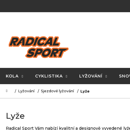
K
Přejít
na
o
obsah
Zpět
Zpět
š
do
do
í
C
obchodu
obchodu
k
o
p
o
t
ř
KOLA
CYKLISTIKA
LYŽOVÁNÍ
SNO
e
Domů
Lyžování
Sjezdové lyžování
Lyže
b
u
j
Lyže
e
t
Radical Sport Vám nabízí kvalitní a designově vyvedené lyž