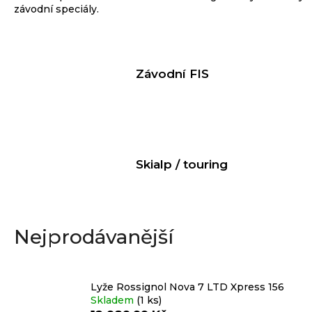
závodní speciály.
e
n
a
Závodní FIS
j
í
t
?
Skialp / touring
HLEDAT
Nejprodávanější
D
Lyže Rossignol Nova 7 LTD Xpress 156
o
Skladem
(1 ks)