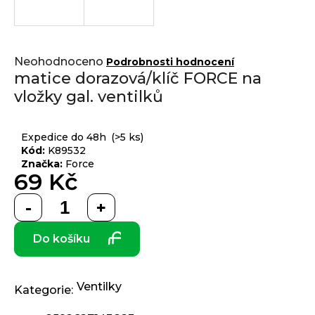
j
í
t
Přihlášení
Průměrné
?
Neohodnoceno
Podrobnosti hodnocení
hodnocení
matice dorazová/klíč FORCE na
produktu
vložky gal. ventilků
je
0,0
z 5
HLEDAT
Expedice do 48h
(>5 ks)
hvězdiček.
Kód:
K89532
Značka:
Force
69 Kč
D
Měrná
o
cena:
p
Do košíku
o
r
u
č
Ventilky
Kategorie
:
u