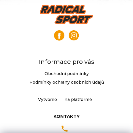
Z
á
p
a
t
í
Informace pro vás
Obchodní podmínky
Podmínky ochrany osobních údajů
Vytvořilo
na platformě
KONTAKTY