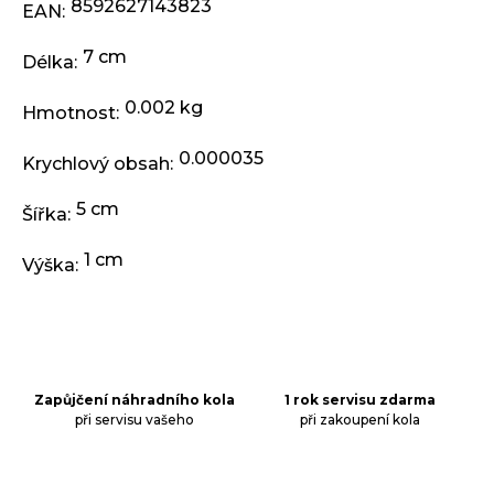
j
8592627143823
EAN
:
e
m
7 cm
Délka
:
e
0.002 kg
Hmotnost
:
ODRÁŽEDLO
0.000035
KELLYS
Krychlový obsah
:
KIRU
12
5 cm
Šířka
:
RACE
PURPLE
1 cm
Výška
:
4
390
Kč
Původně:
4
990
Kč
Zapůjčení náhradního kola
1 rok servisu zdarma
při servisu vašeho
při zakoupení kola