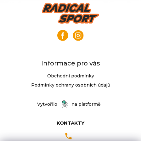
c
j
Z
í
e
á
p
m
p
r
e
v
a
k
t
ADAPTÉR-
y
í
MAGNET
v
SENZORU
ý
RYCHLOSTI
p
SH
Informace pro vás
SM-
i
EWSS2
s
Obchodní podmínky
CL
u
Podmínky ochrany osobních údajů
399
Kč
Vytvořilo
na platformě
KONTAKTY