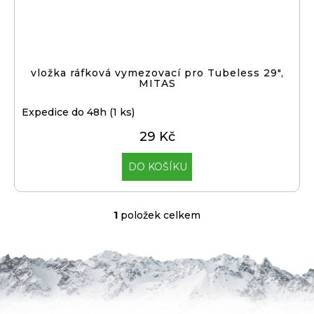
j
t
í
ů
t
Přihlášení
?
vložka ráfková vymezovací pro Tubeless 29",
MITAS
Expedice do 48h
(1 ks)
HLEDAT
29 Kč
DO KOŠÍKU
D
o
1
položek celkem
O
p
v
o
l
r
á
u
d
č
a
u