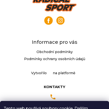
j
á
e
p
m
a
e
t
í
KLIKY
MTB
XT
Informace pro vás
FCM8200
12X1,
Obchodní podmínky
BEZ
PŘEVODNÍKU,
Podmínky ochrany osobních údajů
165
MM
3
Vytvořilo
na platformě
099
Kč
KONTAKTY
Tento web používá soubory cookie. Dalším