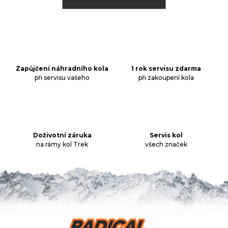
j
í
t
Přihlášení
?
Zapůjčení náhradního kola
1 rok servisu zdarma
při servisu vašeho
při zakoupení kola
HLEDAT
Doživotní záruka
Servis kol
D
na rámy kol Trek
všech značek
o
p
o
r
u
č
u
Z