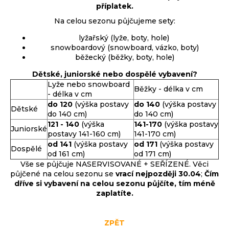
příplatek.
j
í
Na celou sezonu půjčujeme sety:
t
Přihlášení
lyžařský (lyže, boty, hole)
?
snowboardový (snowboard, vázko, boty)
běžecký (běžky, boty, hole)
Dětské, juniorské nebo dospělé vybavení?
Lyže nebo snowboard
Běžky - délka v cm
- délka v cm
HLEDAT
do 120
(výška postavy
do 140
(výška postavy
Dětské
do 140 cm)
do 140 cm)
121 - 140
(výška
141-170
(výška postavy
Juniorské
postavy 141-160 cm)
141-170 cm)
D
od 141
(výška postavy
od 171
(výška postavy
Dospělé
o
od 161 cm)
od 171 cm)
p
Vše se půjčuje NASERVISOVANÉ + SEŘÍZENÉ. Věci
půjčené na celou sezonu se
vrací nejpozději 30.04
;
Čím
o
dříve si vybavení na celou sezonu půjčíte, tím méně
r
zaplatíte.
u
č
u
ZPĚT