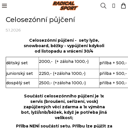
K
Přejít
Menu
Hledat
N
Přih
na
o
obsah
Zpět
Zpět
k
š
Celosezónní půjčení
í
Kola
k
C
5.1.2026
o
Cyklistika
Celosezónní půjčení - sety lyže,
p
snowboard, běžky - vypůjčení kdykoli
o
od listopadu a vrácení 30/4
Lyžování
t
2000,- (+ záloha 1000,-)
dětský set
přilba + 500,-
ř
e
Snowboard
juniorský set
2250,- (+záloha 1000,-)
přilba + 500,-
b
dospělý set
2500,- (+záloha 1000,-)
přilba + 500,-
u
Oblečení
j
Součástí celosezónního půjčení je 1x
e
servis (broušení, seřízení, vosk)
t
Obuv
zapůjčených věcí zdarma a 1x výměna
e
bot, lyží/snb/běžek, když je potřeba jiná
velikost;
n
Značky
a
Přilba NENÍ součástí setu. Přilbu lze půjčit za