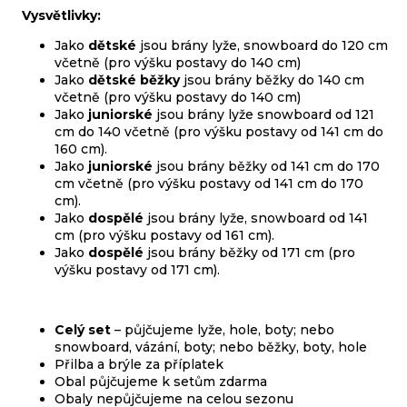
j
Vysvětlivky:
e
m
Jako
dětské
jsou brány lyže, snowboard do 120 cm
e
včetně (pro výšku postavy do 140 cm)
Jako
dětské běžky
jsou brány běžky do 140 cm
včetně (pro výšku postavy do 140 cm)
Jako
juniorské
jsou brány lyže snowboard od 121
ODRÁŽEDLO
cm do 140 včetně (pro výšku postavy od 141 cm do
KELLYS
KIRU
160 cm).
12
Jako
juniorské
jsou brány běžky od 141 cm do 170
RACE
cm včetně (pro výšku postavy od 141 cm do 170
PURPLE
cm).
Jako
dospělé
jsou brány lyže, snowboard od 141
4
390
cm (pro výšku postavy od 161 cm).
Kč
Jako
dospělé
jsou brány běžky od 171 cm (pro
Původně:
výšku postavy od 171 cm).
4
990
Kč
Celý set
– půjčujeme lyže, hole, boty; nebo
snowboard, vázání, boty; nebo běžky, boty, hole
Přilba a brýle za příplatek
Obal půjčujeme k setům zdarma
Obaly nepůjčujeme na celou sezonu