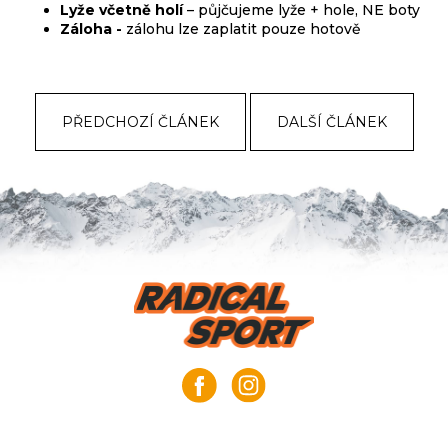
Lyže včetně holí
– půjčujeme lyže + hole, NE boty
Záloha -
zálohu lze zaplatit pouze hotově
PŘEDCHOZÍ ČLÁNEK
DALŠÍ ČLÁNEK
Z
á
p
a
t
í