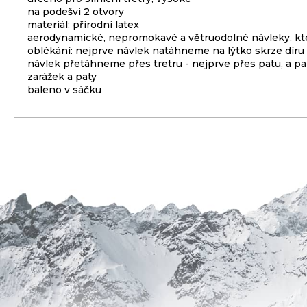
na podešvi 2 otvory
3
materiál: přírodní latex
099
aerodynamické, nepromokavé a větruodolné návleky, kter
Kč
oblékání: nejprve návlek natáhneme na lýtko skrze díru 
návlek přetáhneme přes tretru - nejprve přes patu, a p
ODRÁŽEDLO
KELLYS
zarážek a paty
KIRU
baleno v sáčku
12
RACE
PURPLE
4
390
Kč
Původně:
4
990
Kč
BRZDA
KOTOUČOVÁ
PŘEDNÍ
KOMPLET
DEORE
M6220
100