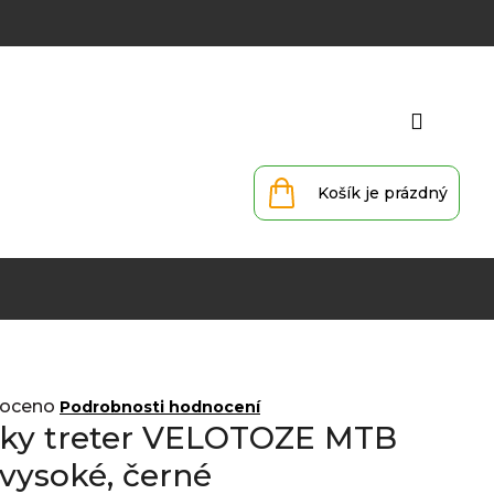
Přihlá
Nákupní
košík
oceno
Podrobnosti hodnocení
eky treter VELOTOZE MTB
 vysoké, černé