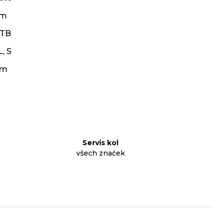
cm
TB
L
,
S
cm
Servis kol
všech značek