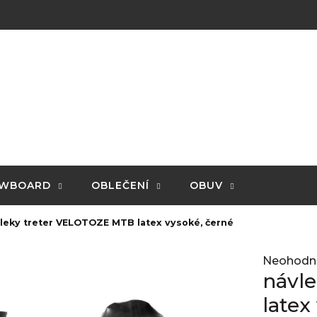
WBOARD
OBLEČENÍ
OBUV
leky treter VELOTOZE MTB latex vysoké, černé
Průměrné
Neohodn
hodnocení
návl
produktu
je
latex
0,0