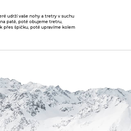
é udrží vaše nohy a tretry v suchu
na patě, poté obujeme tretru,
ak přes špičku, poté upravíme kolem