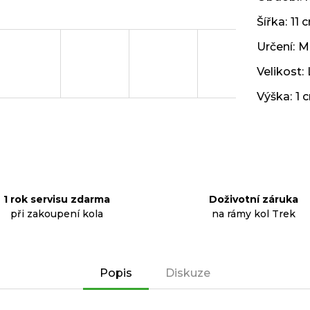
Šířka
:
11 
Určení
:
M
Velikost
:
Výška
:
1 
1 rok servisu zdarma
Doživotní záruka
při zakoupení kola
na rámy kol Trek
Popis
Diskuze