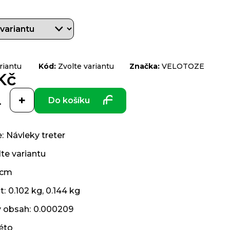
riantu
Kód:
Zvolte variantu
Značka:
VELOTOZE
Kč
Do košíku
e
:
Návleky treter
te variantu
 cm
t
:
0.102 kg, 0.144 kg
ý obsah
:
0.000209
léto