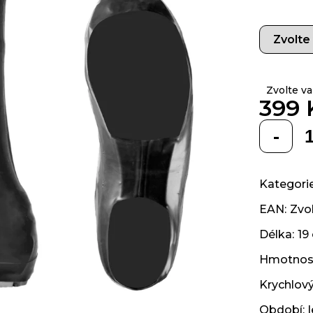
z 5
hvězdiček.
Zvolte va
399 
Měrná
cena:
Kategori
EAN
:
Zvol
Délka
:
19
Hmotnos
Krychlov
Období
: