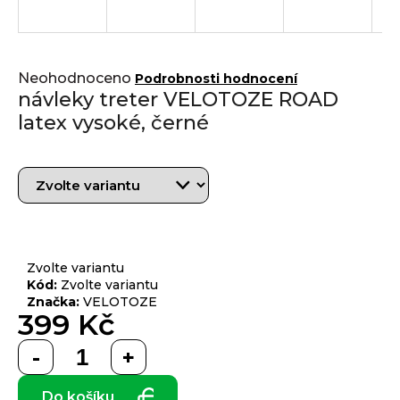
j
í
t
Přihlášení
Průměrné
?
Neohodnoceno
Podrobnosti hodnocení
hodnocení
návleky treter VELOTOZE ROAD
produktu
latex vysoké, černé
je
0,0
z 5
HLEDAT
hvězdiček.
D
o
Zvolte variantu
p
Kód:
Zvolte variantu
Značka:
VELOTOZE
o
399 Kč
r
u
Měrná
č
cena:
u
Do košíku