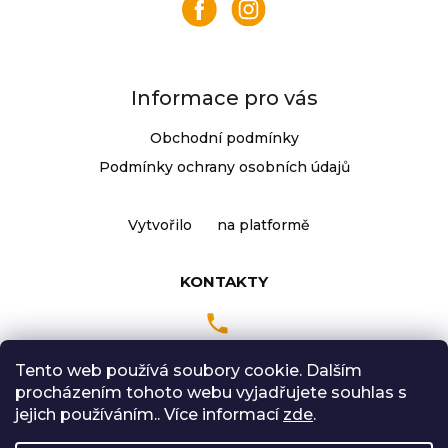
t
í
Informace pro vás
Obchodní podmínky
Podmínky ochrany osobních údajů
Vytvořilo
na platformě
KONTAKTY
Tento web používá soubory cookie. Dalším
Pondělí až Pátek
procházením tohoto webu vyjadřujete souhlas s
9:00 - 18:00 hodin
jejich používáním.. Více informací
zde
.
Sobota: 9:00-12:00