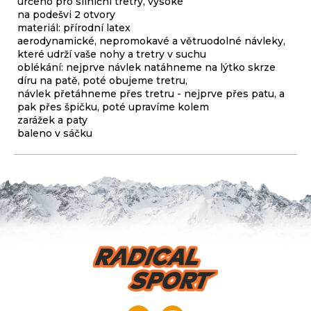
určeno pro silniční tretry, vysoké
na podešvi 2 otvory
materiál: přírodní latex
aerodynamické, nepromokavé a větruodolné návleky,
které udrží vaše nohy a tretry v suchu
oblékání: nejprve návlek natáhneme na lýtko skrze
díru na patě, poté obujeme tretru,
návlek přetáhneme přes tretru - nejprve přes patu, a
pak přes špičku, poté upravíme kolem
zarážek a paty
baleno v sáčku
Z
á
p
a