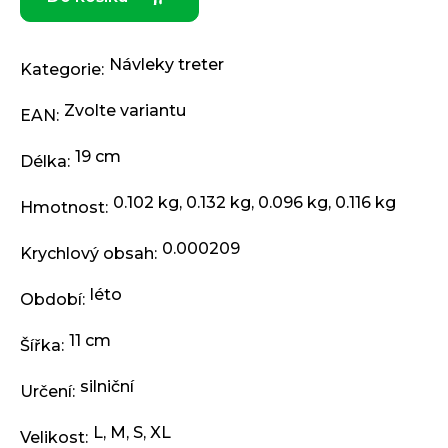
j
e
m
Návleky treter
e
Kategorie
:
Zvolte variantu
EAN
:
ODRÁŽEDLO
KELLYS
19 cm
Délka
:
KIRU
12
RACE
0.102 kg, 0.132 kg, 0.096 kg, 0.116 kg
Hmotnost
:
PURPLE
4
0.000209
Krychlový obsah
:
390
Kč
Původně:
léto
Období
:
4
990
11 cm
Kč
Šířka
:
silniční
Určení
:
L
,
M
,
S
,
XL
Velikost
: