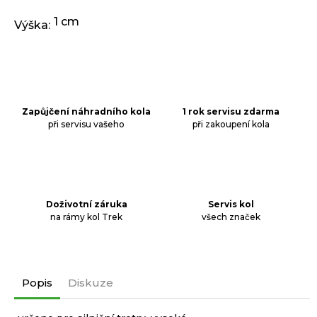
1 cm
Výška
:
Zapůjčení náhradního kola
1 rok servisu zdarma
při servisu vašeho
při zakoupení kola
Doživotní záruka
Servis kol
na rámy kol Trek
všech značek
Popis
Diskuze