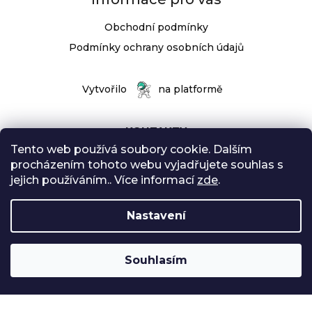
Obchodní podmínky
Podmínky ochrany osobních údajů
Vytvořilo
na platformě
KONTAKTY
Tento web používá soubory cookie. Dalším
procházením tohoto webu vyjadřujete souhlas s
jejich používáním.. Více informací
zde
.
Pondělí až Pátek
Nastavení
9:00 - 18:00 hodin
Sobota: 9:00-12:00
Souhlasím
Vytvořil Shoptet
Copyright 2026
Radical Sport
. Všechna práva