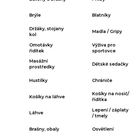
j
í
Brýle
Blatníky
t
Přihlášení
?
Držáky, stojany
Madla / Gripy
kol
Omotávky
Výživa pro
řidítek
sportovce
HLEDAT
Masážní
Dětské sedačky
prostředky
Hustilky
Chrániče
D
o
Košíky na nosič/
Košíky na láhve
p
řídítka
o
Lepení / záplaty
r
Láhve
/ tmely
u
č
Brašny, obaly
Osvětlení
u