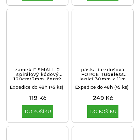
zámek F SMALL 2
páska bezdušová
spirálový kódový
FORCE Tubeless
120cm/3mm, černý
lepicí 30mm x 11m
Expedice do 48h
(>5 ks)
Expedice do 48h
(>5 ks)
119 Kč
249 Kč
DO KOŠÍKU
DO KOŠÍKU