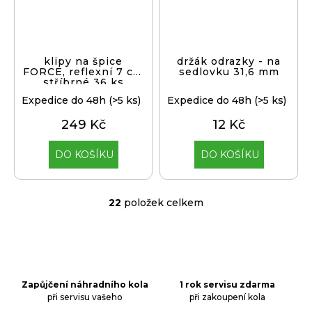
klipy na špice
držák odrazky - na
FORCE, reflexní 7 cm
sedlovku 31,6 mm
stříbrné 36 ks
Expedice do 48h
(>5 ks)
Expedice do 48h
(>5 ks)
249 Kč
12 Kč
DO KOŠÍKU
DO KOŠÍKU
22
položek celkem
O
v
l
á
d
a
Zapůjčení náhradního kola
1 rok servisu zdarma
při servisu vašeho
při zakoupení kola
c