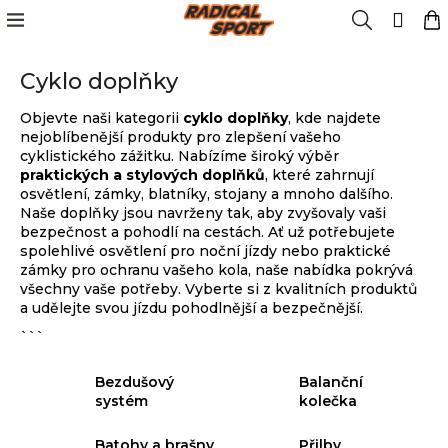
K
Přejít
Menu
Hledat
N
Přih
na
o
obsah
Zpět
Zpět
k
š
Cyklo doplňky
í
Kola
k
C
Objevte naši kategorii
cyklo doplňky
, kde najdete
o
Cyklistika
nejoblíbenější produkty pro zlepšení vašeho
p
cyklistického zážitku. Nabízíme široký výběr
o
praktických a stylových doplňků
, které zahrnují
osvětlení, zámky, blatníky, stojany a mnoho dalšího.
Lyžování
t
Naše doplňky jsou navrženy tak, aby zvyšovaly vaši
ř
bezpečnost a pohodlí na cestách. Ať už potřebujete
e
spolehlivé osvětlení pro noční jízdy nebo praktické
Snowboard
zámky pro ochranu vašeho kola, naše nabídka pokrývá
b
všechny vaše potřeby. Vyberte si z kvalitních produktů
u
a udělejte svou jízdu pohodlnější a bezpečnější.
Oblečení
j
```
e
t
Obuv
Bezdušový
Balanční
e
systém
kolečka
n
Značky
a
Batohy a brašny
Přilby