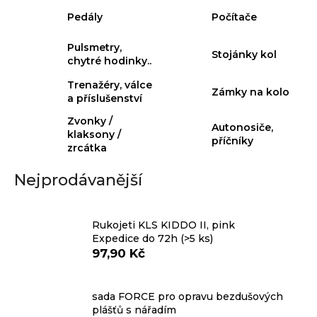
j
Pedály
Počítače
e
m
Pulsmetry,
e
Stojánky kol
chytré hodinky..
Trenažéry, válce
Zámky na kolo
KLIKY
a příslušenství
MTB
XT
Zvonky /
Autonosiče,
FCM8200
klaksony /
12X1,
příčníky
zrcátka
BEZ
PŘEVODNÍKU,
165
Nejprodávanější
MM
3
099
Rukojeti KLS KIDDO II, pink
Kč
Expedice do 72h
(>5 ks)
97,90 Kč
sada FORCE pro opravu bezdušových
plášťů s nářadím