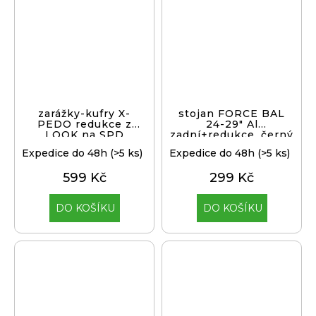
zarážky-kufry X-
stojan FORCE BAL
PEDO redukce z
24-29" Al
LOOK na SPD
zadní+redukce, černý
Expedice do 48h
(>5 ks)
Expedice do 48h
(>5 ks)
599 Kč
299 Kč
DO KOŠÍKU
DO KOŠÍKU