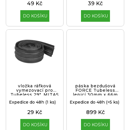
49 Kč
39 Kč
ů
DO KOŠÍKU
DO KOŠÍKU
vložka ráfková
páska bezdušová
vymezovací pro
FORCE Tubeless
Tubeless 29", MITAS
lepicí 30mm x 66m
Expedice do 48h
(1 ks)
Expedice do 48h
(>5 ks)
29 Kč
899 Kč
DO KOŠÍKU
DO KOŠÍKU