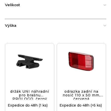
Velikost
Výška
V
ý
p
i
s
p
r
o
d
držák UNI náhradní
odrazka zadní na
pro brašnu
nosič 110 x 50 mm,
u
PROLOGO, černý
červená
k
Expedice do 48h
(1 ks)
Expedice do 48h
(>5 ks)
t