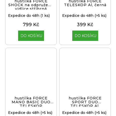
hustilka FORCE
hustilka FORCE
SHOCK na odpružené
TELESKOP Al, černá
vidlice,stříbrná
Expedice do 48h
(1 ks)
Expedice do 48h
(>5 ks)
799 Kč
399 Kč
DO KOŠÍKU
DO KOŠÍKU
hustilka FORCE
hustilka FORCE
MANO BASIC DUO
SPORT DUO
TELESKOP
TELESKOP Al,
plast,černá
stříbrná
Expedice do 48h
(>5 ks)
Expedice do 48h
(>5 ks)