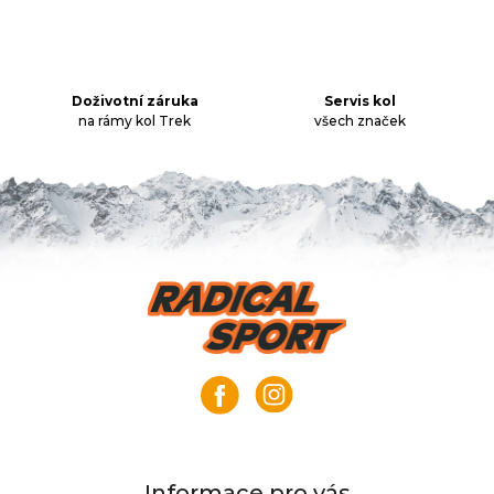
í
p
r
v
k
Doživotní záruka
Servis kol
na rámy kol Trek
všech značek
y
v
ý
p
i
s
u
Z
á
p
a
t
í
Informace pro vás