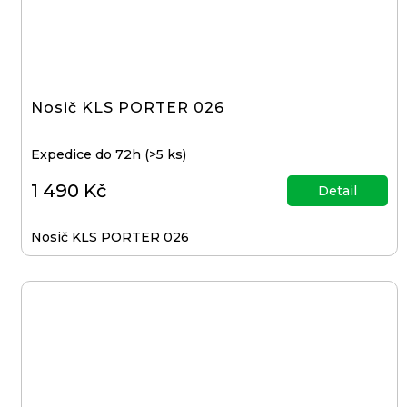
p
d
o
u
r
k
u
t
č
Nosič KLS PORTER 026
ů
u
j
Expedice do 72h
(>5 ks)
e
1 490 Kč
Detail
m
e
Nosič KLS PORTER 026
KLIKY
MTB
XT
FCM8200
12X1,
BEZ
PŘEVODNÍKU,
165
MM