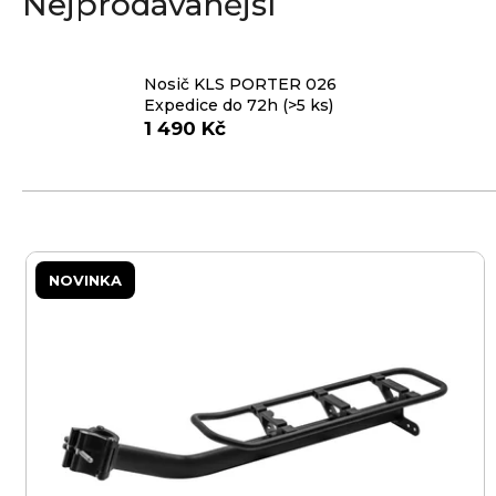
Nejprodávanější
e
n
Nosič KLS PORTER 026
a
Expedice do 72h
(>5 ks)
j
1 490 Kč
í
t
?
V
ý
NOVINKA
p
i
HLEDAT
s
p
r
D
o
o