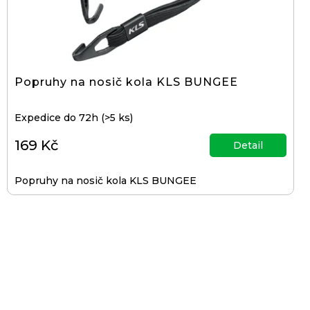
d
u
k
t
Popruhy na nosič kola KLS BUNGEE
ů
Expedice do 72h
(>5 ks)
169 Kč
Detail
Popruhy na nosič kola KLS BUNGEE