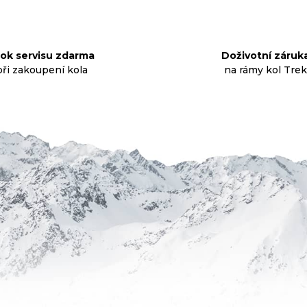
l
á
d
rok servisu zdarma
Doživotní záruk
a
při zakoupení kola
na rámy kol Trek
c
í
p
r
v
k
y
v
ý
p
i
s
u