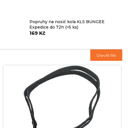
Popruhy na nosič kola KLS BUNGEE
Expedice do 72h
(>5 ks)
169 Kč
Ř
Otevřít filtr
a
z
e
n
í
p
r
o