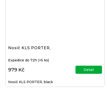
3
099
Kč
ODRÁŽEDLO
KELLYS
KIRU
12
RACE
PURPLE
Nosič KLS PORTER,
4
390
Kč
Expedice do 72h
(>5 ks)
Původně:
4
979 Kč
990
Detail
Kč
Nosič KLS PORTER, black
PŘEVODNÍK
NA
KLIKY
MTB
DEORE
FCM6200
12K