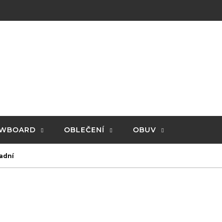
WBOARD
OBLEČENÍ
OBUV
adní