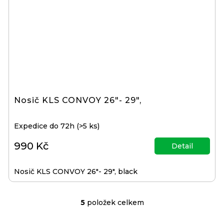
Nosič KLS CONVOY 26"- 29",
Expedice do 72h
(>5 ks)
990 Kč
Detail
Nosič KLS CONVOY 26"- 29", black
5
položek celkem
O
v