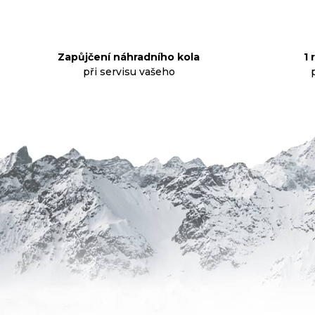
32
ZUBŮ
1
199
Zapůjčení náhradního kola
1 
Kč
při servisu vašeho